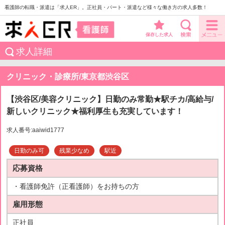
看護師の転職・派遣は「求人ER」。正社員・パート・派遣など様々な働き方の求人多数！
保存した求人
求人詳細
クリニック・診療所/東京都渋谷区
【渋谷区/美容クリニック】日勤のみ常勤★駅チカ/高給与/
新しいクリニック★福利厚生も充実しています！
求人番号:aaiwid1777
日勤のみ可
残業少なめ
駅近
応募資格
・看護師免許（正看護師）をお持ちの方
雇用形態
正社員