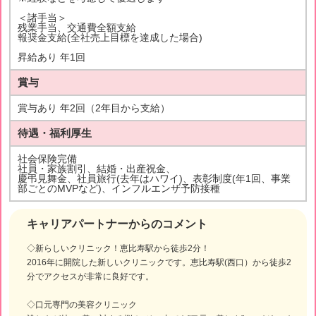
＜諸手当＞
残業手当、交通費全額支給
報奨金支給(全社売上目標を達成した場合)
昇給あり 年1回
賞与
賞与あり 年2回（2年目から支給）
待遇・福利厚生
社会保険完備
社員・家族割引、結婚・出産祝金、
慶弔見舞金、社員旅行(去年はハワイ)、表彰制度(年1回、事業
部ごとのMVPなど)、インフルエンザ予防接種
キャリアパートナーからのコメント
◇新らしいクリニック！恵比寿駅から徒歩2分！
2016年に開院した新しいクリニックです。恵比寿駅(西口）から徒歩2
分でアクセスが非常に良好です。
◇口元専門の美容クリニック