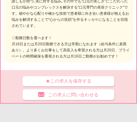
誰しもが持つ､美に対する悩み｡その中でも"口元の美しさ"にこだわった
口元の悩みやコンプレックスを解決する"口元専門の美容クリニック"で
す。細やかな心配りや確かな技術で患者様に向き合い患者様が抱えるお
悩みを解消することで"心からの笑顔"を作るキッカケになることを目指
されています。
◇勤務日数を選べます！
月16日または月20日勤務できる方は常勤になれます（給与条件に差異
あり）。より多くお仕事をして高収入を希望される方は月20日、プライ
ベートの時間確保を重視される方は月16日ご勤務がお勧めです！
★この求人を保存する
この求人に問い合わせる