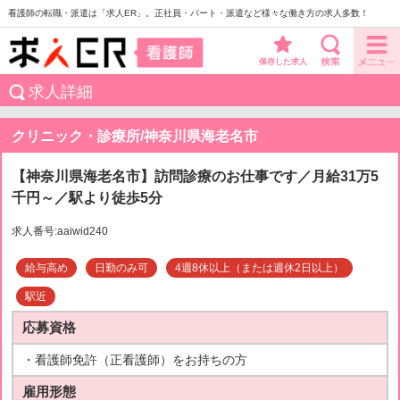
看護師の転職・派遣は「求人ER」。正社員・パート・派遣など様々な働き方の求人多数！
保存した求人
求人詳細
クリニック・診療所/神奈川県海老名市
【神奈川県海老名市】訪問診療のお仕事です／月給31万5
千円～／駅より徒歩5分
求人番号:aaiwid240
給与高め
日勤のみ可
4週8休以上（または週休2日以上）
駅近
応募資格
・看護師免許（正看護師）をお持ちの方
雇用形態