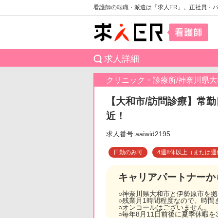
看護師の転職・派遣は「求人ER」。正社員・
求人詳細
クリニック・診療所/神奈川県大
【大和市/訪問診療】常勤
近！
求人番号:aaiwid2195
日勤のみ可
4週8休以上（または週
キャリアパートナーか
○神奈川県大和市と伊勢原市を
○残業月1時間程度なので、時
○オンコールはございません。
○毎年8月11日前後に夏季休暇を