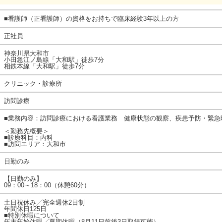
■看護師（正看護師）の資格をお持ちで臨床経験3年以上の方
正社員
神奈川県大和市
小田急江ノ島線「大和駅」徒歩7分
相鉄本線「大和駅」徒歩7分
クリニック・診療所
訪問診療
■業務内容：訪問診療における看護業務 健康状態の観察、疾患予防・緊急
＜勤務先概要＞
■診療科目：内科
■訪問エリア：大和市
日勤のみ
【日勤のみ】
09：00～18：00（休憩60分）
土日祝休み╱完全週休2日制
年間休日125日
■特別休暇について
年末年始休暇╱夏期休暇（8月11日前後3日取得可能）