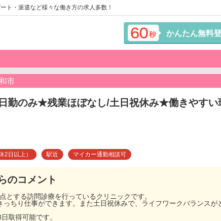
パート・派遣など様々な働き方の求人多数！
かんたん無料
和市
日勤のみ★残業ほぼなし/土日祝休み★働きやすい
休2日以上）
駅近
マイカー通勤相談可
らのコメント
拠点とする訪問診療を行っているクリニックです。
間きっちり仕事ができます。また土日祝休みで、ライフワークバランスが
3日取得可能です。