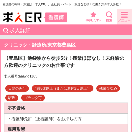
看護師の転職・派遣は「求人ER」。正社員・パート・派遣など様々な働き方の求人多数！
保存した求人
求人詳細
クリニック・診療所/東京都豊島区
【豊島区】池袋駅から徒歩5分！残業ほぼなし！未経験の
方歓迎のクリニックのお仕事です
求人番号:aaiwid1165
日勤のみ可
4週8休以上（または週休2日以上）
残業少なめ
駅近
ブランク可
応募資格
・看護師免許（正看護師）をお持ちの方
雇用形態