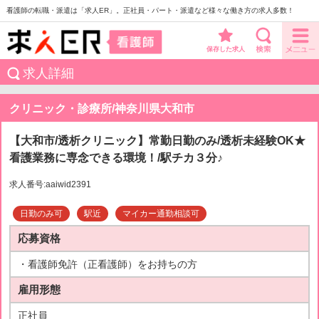
看護師の転職・派遣は「求人ER」。正社員・パート・派遣など様々な働き方の求人多数！
保存した求人
求人詳細
クリニック・診療所/神奈川県大和市
【大和市/透析クリニック】常勤日勤のみ/透析未経験OK★
看護業務に専念できる環境！/駅チカ３分♪
求人番号:aaiwid2391
日勤のみ可
駅近
マイカー通勤相談可
応募資格
・看護師免許（正看護師）をお持ちの方
雇用形態
正社員