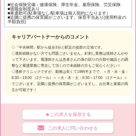
■社会保険完備：健康保険、厚生年金、雇用保険、労災保険
■退職金制度あり
■車通勤可(駐車場なし/駐車場は個人契約になります）
■近隣に提携の保育園がございます。保育手当あり(使用料金の
半額負担)
キャリアパートナーからのコメント
◇「中央林間」駅から徒歩3分と駅近の抜群の立地です。
◇透析経験がない方でも問題ございません。針刺し業務は技師さんがや
って下さいます。看護師さんは患者さんの身の回りの介助や施設との調
整など看護業務に専念して頂くので未経験の方もご安心ください！
◇透析クリニックですが、勤務は長くて19時半までで、＜月・水・金：
8:30～19:00 （2クール）＞＜火・木・土：8:30～17:00 （1クール）＞
でございます。近隣に提携の保育園がございますし、お仕事と家庭の両
立が可能です！
★この求人を保存する
この求人に問い合わせる