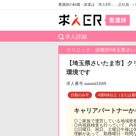
看護師の転職・派遣は「求人ER」。正社員・
求人詳細
クリニック・診療所/埼玉県さ
【埼玉県さいたま市】ク
環境です
求人番号:aaiwid1689
日勤のみ可
4週8休以上（または週
キャリアパートナーか
◎ご家族で運営している地域密
◎内視鏡検査も行っていて、内
◎日曜日、祝日、土曜日午後は
理解があって、勤務曜日・時間