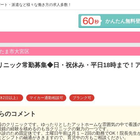
パート・派遣など様々な働き方の求人多数！
かんたん無料
いたま市大宮区
リニック常勤募集◆日・祝休み・平日18時まで！
休2日以上）
マイカー通勤相談可
ブランク可
らのコメント
着のクリニックです。ゆったりとしたアットホームな雰囲気の中で看護
視鏡の経験を積めるのも当クリニックの魅力の一つです。
休診のため固定休です。土曜日午前は月１～2回の勤務でOK！院長先生
などシフトの融通がききますので、育児中の方もご相談ください。