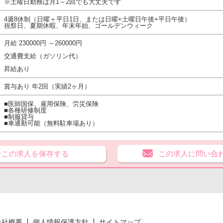
※土曜日勤務は月1～2回でも大丈夫です
4週8休制（日曜＋平日1日、または日曜+土曜日午後+平日午後）
祝祭日、夏期休暇、年末年始、ゴールデンウィーク
月給 230000円 ～260000円
交通費支給（ガソリン代）
昇給あり
賞与あり 年2回（実績2ヶ月）
■医師国保、雇用保険、労災保険
■各種研修制度
■制服貸与
■車通勤可能（無料駐車場あり）
★この求人を保存する
この求人に問い合
会社概要
個人情報保護方針
サイトマップ