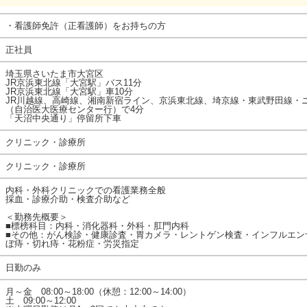
・看護師免許（正看護師）をお持ちの方
正社員
埼玉県さいたま市大宮区
JR京浜東北線「大宮駅」バス11分
JR京浜東北線「大宮駅」車10分
JR川越線、高崎線、湘南新宿ライン、京浜東北線、埼京線・東武野田線・
（自治医大医療センター行）で4分
「天沼中央通り」停留所下車
クリニック・診療所
クリニック・診療所
内科・外科クリニックでの看護業務全般
採血・診療介助・検査介助など
＜勤務先概要＞
■標榜科目：内科・消化器科・外科・肛門内科
■その他：がん検診・健康診査・胃カメラ・レントゲン検査・インフルエン
ぼ痔・切れ痔・花粉症・労災指定
日勤のみ
月～金 08:00～18:00（休憩：12:00～14:00）
土 09:00～12:00