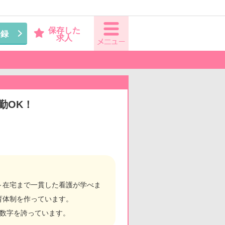
保存した
登録
求人
勤OK！
～在宅まで一貫した看護が学べま
育体制を作っています。
。
う数字を誇っています。