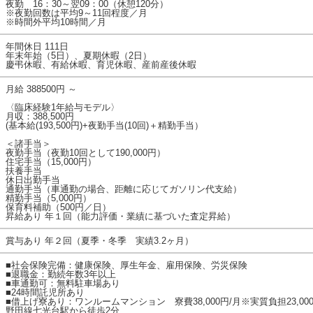
夜勤 16：30～翌09：00（休憩120分）
※夜勤回数は平均9～11回程度／月
※時間外平均10時間／月
年間休日 111日
年末年始（5日）、夏期休暇（2日）
慶弔休暇、有給休暇、育児休暇、産前産後休暇
月給 388500円 ～
〈臨床経験1年給与モデル〉
月収：388,500円
(基本給(193,500円)+夜勤手当(10回)＋精勤手当）
＜諸手当＞
夜勤手当（夜勤10回として190,000円）
住宅手当（15,000円）
扶養手当
休日出勤手当
通勤手当（車通勤の場合、距離に応じてガソリン代支給）
精勤手当（5,000円）
保育料補助（500円／日）
昇給あり 年１回（能力評価・業績に基づいた査定昇給）
賞与あり 年２回（夏季・冬季 実績3.2ヶ月）
■社会保険完備：健康保険、厚生年金、雇用保険、労災保険
■退職金：勤続年数3年以上
■車通勤可：無料駐車場あり
■24時間託児所あり
■借上げ寮あり：ワンルームマンション 寮費38,000円/月※実質負担23,
野田線七光台駅から徒歩2分