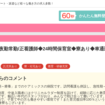
パート・派遣など様々な働き方の求人多数！
かんたん無料
夜勤常勤/正看護師◆24時間保育室◆寮あり◆車通
託児所あり
寮・社宅あり
教育・研修充実
らのコメント
期～療養」までのケアミックスの病院です。訪問看護も併設し、急性期
制度、中途入職者にはクリニカルラダー制度を設けて、経験に応じた教
です。幅広い年代のスタッフがおり、みんなで助け合って働いています
完備で、子育て中の方も働きやすい環境です！また育児復旧率100％とい
身寮もございます。