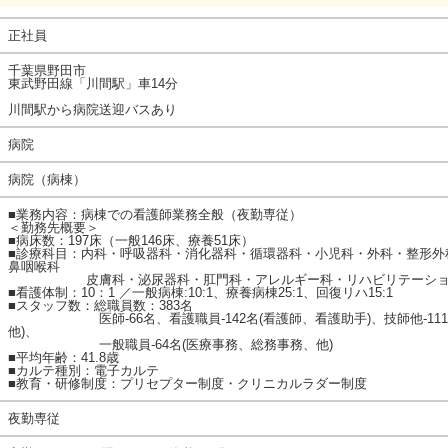
正社員
千葉県野田市
東武野田線「川間駅」車14分
川間駅から病院送迎バスあり
病院
病院（病棟）
■業務内容：病棟での看護師業務全般（夜勤専従）
＜勤務先概要＞
■病床数：197床（一般146床、療養51床）
■診療科目：内科・呼吸器科・消化器科・循環器科・小児科・外科・整形外
鼻咽喉科
皮膚科・泌尿器科・肛門科・アレルギー科・リハビリテーショ
■看護体制：10：1 ／一般病棟:10:1、療養病棟25:1、回復リハ15:1
■スタッフ数：総職員数：383名
医師-66名、看護職員-142名(看護師、看護助手)、技師他-111
他)、
一般職員-64名(医療事務、総務事務、他)
■平均年齢：41.8歳
■カルテ種別：電子カルテ
■教育・研修制度：プリセプター制度・クリニカルラダー制度
夜勤専従