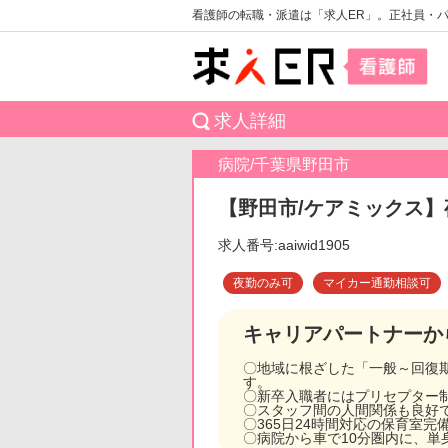
看護師の転職・派遣は「求人ER」。正社員・
求人詳細
病院/千葉県野田市
【野田市/ケアミックス】
求人番号:aaiwid1905
夜勤のみ可
マイカー通勤相談可
キャリアパートナーか
〇地域に根ざした「一般～回復
す。
〇新卒入職者にはプリセプター
〇スタッフ間の人間関係も良好
〇365日24時間対応の保育室
〇病院から車で10分圏内に、単