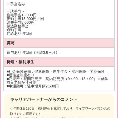
※手当込み
＜諸手当＞
住宅手当15,000円
夜勤手当13,000円╱回
調整手当5,000円
超過勤務手当
通勤手当
昇給あり 年1回
賞与
賞与あり 年1回（実績3.8ヶ月）
待遇・福利厚生
■社会保険完備：健康保険・厚生年金・雇用保険・労災保険
■退職金制度有り
■託児所：昼間託児所 院内託児所（9：00～18：00）※就学
前まで預かり可能
■車通勤可：駐車場月額2,500円
キャリアパートナーからのコメント
◇年間休日120日！福利厚生も充実しており、ライフワークバランスの
取りやすい環境です♪