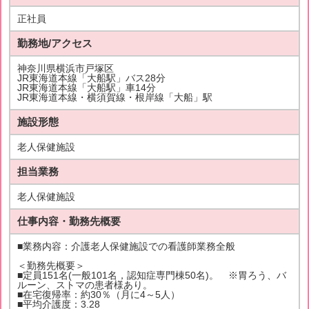
正社員
勤務地/アクセス
神奈川県横浜市戸塚区
JR東海道本線「大船駅」バス28分
JR東海道本線「大船駅」車14分
JR東海道本線・横須賀線・根岸線「大船」駅
施設形態
老人保健施設
担当業務
老人保健施設
仕事内容・勤務先概要
■業務内容：介護老人保健施設での看護師業務全般
＜勤務先概要＞
■定員151名(一般101名，認知症専門棟50名)。 ※胃ろう、バ
ルーン、ストマの患者様あり。
■在宅復帰率：約30％（月に4～5人）
■平均介護度：3.28