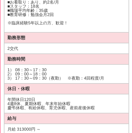
■お看取り：あり、約2名/月
■スタッフ：18名
■職場平均年齢：35歳
■教育研修：勉強会月2回
※臨床経験5年以上の方、歓迎！
勤務形態
2交代
勤務時間
1） 08：30～17：30
2） 09：00～18：00
3） 17：30～09：30（夜勤） ※夜勤：4回程度/月
休日・休暇
年間休日120日
4週8休、夏期休暇、年末年始休暇
慶弔休暇、有給休暇、育児休暇、産前産後休暇
給与
月給 313000円 ～