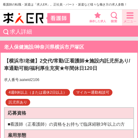
看護師の転職・派遣は「求人ER」。正社員・パート・派遣など様々な働き方の求人多数！
保存した求人
求人詳細
老人保健施設/神奈川県横浜市戸塚区
【横浜市/老健】2交代/常勤/正看護師★施設内託児所あり/
車通勤可能/福利厚生充実★年間休日120日
求人番号:aaiwid2106
4週8休以上（または週休2日以上）
マイカー通勤相談可
託児所あり
応募資格
■看護師（正看護師）の資格をお持ちで臨床経験3年以上の方
雇用形態