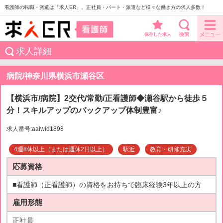
看護師の転職・派遣は「求人ER」。正社員・パート・派遣など様々な働き方の求人多数！
保存した求人
求人詳細
病院/神奈川県横浜市瀬谷区
【横浜市/病院】2交代/常勤/正看護師◆瀬谷駅から徒歩５
分！スキルアップのバックアップ体制豊富♪
求人番号:aaiwid1898
4週8休以上（または週休2日以上）
駅近
教育・研修充実
応募資格
■看護師（正看護師）の資格をお持ちで臨床経験3年以上の方
雇用形態
正社員