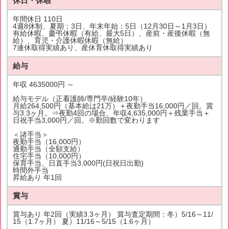
休日・休暇
年間休日 110日
4週8休制、夏期：3日、年末年始：5日（12月30日～1月3日）
有給休暇、慶弔休暇（有給、最大5日）、産前・産後休暇（無
給）、育児・介護休暇休暇（無給）
7連休取得実績あり、産休育休取得実績あり
給与
年収 4635000円 ～
給与モデル（正看護師/専門卒/経験10年）
月給264,500円（基本給は21万）＋夜勤手当16,000円／回。賞
与3.3ヶ月。⇒夜勤4回の場合、年収4,635,000円＋残業手当＋
日祝手当3,000円／回。※勤回数で変わります
＜諸手当＞
夜勤手当（16,000円）
通勤手当（全額支給）
住宅手当（10,000円）
保育手当、日直手当3,000円(日祝日出勤)
時間外手当
昇給あり 年1回
賞与
賞与あり 年2回（実績3.3ヶ月） 賞与査定期間：冬）5/16～11/
15（1.7ヶ月） 夏）11/16～5/15（1.6ヶ月）