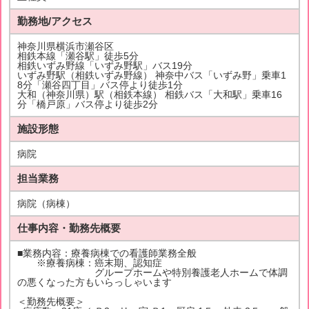
勤務地/アクセス
神奈川県横浜市瀬谷区
相鉄本線「瀬谷駅」徒歩5分
相鉄いずみ野線「いずみ野駅」バス19分
いずみ野駅（相鉄いずみ野線） 神奈中バス「いずみ野」乗車1
8分「瀬谷四丁目」バス停より徒歩1分
大和（神奈川県）駅（相鉄本線） 相鉄バス「大和駅」乗車16
分「橋戸原」バス停より徒歩2分
施設形態
病院
担当業務
病院（病棟）
仕事内容・勤務先概要
■業務内容：療養病棟での看護師業務全般
※療養病棟：癌末期、認知症
グループホームや特別養護老人ホームで体調
の悪くなった方もいらっしゃいます
＜勤務先概要＞