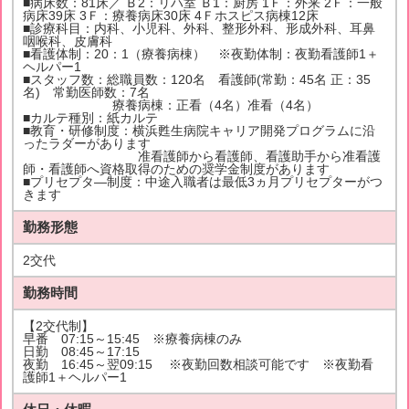
■病床数：81床／ Ｂ2：リハ室 Ｂ1：厨房 1Ｆ：外来 2Ｆ：一般
病床39床 3Ｆ：療養病床30床 4Ｆホスピス病棟12床
■診療科目：内科、小児科、外科、整形外科、形成外科、耳鼻
咽喉科、皮膚科
■看護体制：20：1（療養病棟） ※夜勤体制：夜勤看護師1＋
ヘルパー1
■スタッフ数：総職員数：120名 看護師(常勤：45名 正：35
名) 常勤医師数：7名
療養病棟：正看（4名）准看（4名）
■カルテ種別：紙カルテ
■教育・研修制度：横浜甦生病院キャリア開発プログラムに沿
ったラダーがあります
准看護師から看護師、看護助手から准看護
師・看護師へ資格取得のための奨学金制度があります
■プリセプタ―制度：中途入職者は最低3ヵ月プリセプターがつ
きます
勤務形態
2交代
勤務時間
【2交代制】
早番 07:15～15:45 ※療養病棟のみ
日勤 08:45～17:15
夜勤 16:45～翌09:15 ※夜勤回数相談可能です ※夜勤看
護師1＋ヘルパー1