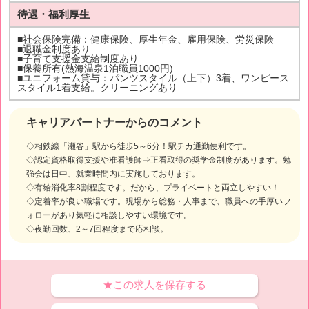
待遇・福利厚生
■社会保険完備：健康保険、厚生年金、雇用保険、労災保険
■退職金制度あり
■子育て支援金支給制度あり
■保養所有(熱海温泉1泊職員1000円)
■ユニフォーム貸与：パンツスタイル（上下）3着、ワンピース
スタイル1着支給。クリーニングあり
キャリアパートナーからのコメント
◇相鉄線「瀬谷」駅から徒歩5～6分！駅チカ通勤便利です。
◇認定資格取得支援や准看護師⇒正看取得の奨学金制度があります。勉
強会は日中、就業時間内に実施しております。
◇有給消化率8割程度です。だから、プライベートと両立しやすい！
◇定着率が良い職場です。現場から総務・人事まで、職員への手厚いフ
ォローがあり気軽に相談しやすい環境です。
◇夜勤回数、2～7回程度まで応相談。
★この求人を保存する