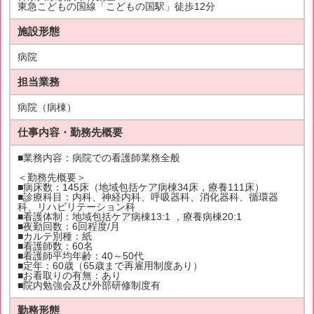
東急こどもの国線「こどもの国駅」徒歩12分
施設形態
病院
担当業務
病院（病棟）
仕事内容・勤務先概要
■業務内容：病院での看護師業務全般
＜勤務先概要＞
■病床数：145床（地域包括ケア病棟34床，療養111床）
■診療科目：内科、神経内科、呼吸器科、消化器科、循環器
科、リハビリテーション科
■看護体制：地域包括ケア病棟13:1 ，療養病棟20:1
■夜勤回数：6回程度/月
■カルテ別種：紙
■看護師数：60名
■看護師平均年齢：40～50代
■定年：60歳（65歳まで再雇用制度あり）
■お看取りの有無：あり
■院内勉強会及び外部研修制度有
勤務形態