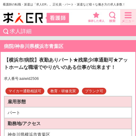
看護師の転職・派遣は「求人ER」。正社員・パート・派遣など様々な働き方の求人多数！
保存した求人
求人詳細
病院/神奈川県横浜市青葉区
【横浜市/病院】夜勤ありパート★残業少/車通勤可★アッ
トホームな職場でやりがいのある仕事が出来ます！
求人番号:aaiwid2506
マイカー通勤相談可
教育・研修充実
ブランク可
雇用形態
パート
勤務地/アクセス
神奈川県横浜市青葉区