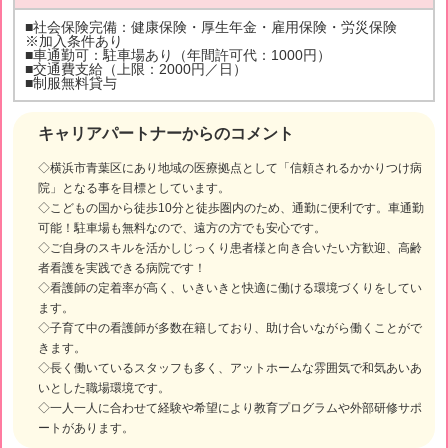
■社会保険完備：健康保険・厚生年金・雇用保険・労災保険
※加入条件あり
■車通勤可：駐車場あり（年間許可代：1000円）
■交通費支給（上限：2000円／日）
■制服無料貸与
キャリアパートナーからのコメント
◇横浜市青葉区にあり地域の医療拠点として「信頼されるかかりつけ病
院」となる事を目標としています。
◇こどもの国から徒歩10分と徒歩圏内のため、通勤に便利です。車通勤
可能！駐車場も無料なので、遠方の方でも安心です。
◇ご自身のスキルを活かしじっくり患者様と向き合いたい方歓迎、高齢
者看護を実践できる病院です！
◇看護師の定着率が高く、いきいきと快適に働ける環境づくりをしてい
ます。
◇子育て中の看護師が多数在籍しており、助け合いながら働くことがで
きます。
◇長く働いているスタッフも多く、アットホームな雰囲気で和気あいあ
いとした職場環境です。
◇一人一人に合わせて経験や希望により教育プログラムや外部研修サポ
ートがあります。