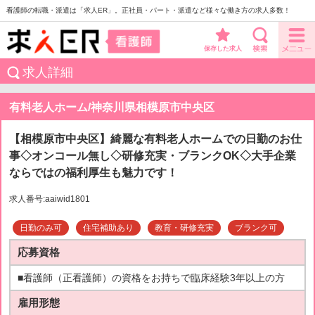
看護師の転職・派遣は「求人ER」。正社員・パート・派遣など様々な働き方の求人多数！
保存した求人
求人詳細
有料老人ホーム/神奈川県相模原市中央区
【相模原市中央区】綺麗な有料老人ホームでの日勤のお仕
事◇オンコール無し◇研修充実・ブランクOK◇大手企業
ならではの福利厚生も魅力です！
求人番号:aaiwid1801
日勤のみ可
住宅補助あり
教育・研修充実
ブランク可
応募資格
■看護師（正看護師）の資格をお持ちで臨床経験3年以上の方
雇用形態