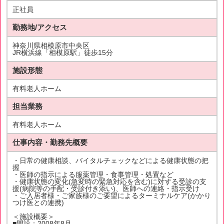
正社員
勤務地/アクセス
神奈川県相模原市中央区
JR横浜線「相模原駅」徒歩15分
施設形態
有料老人ホーム
担当業務
有料老人ホーム
仕事内容・勤務先概要
・日常の健康相談、バイタルチェックなどによる健康状態の把
握
・医師の指示による服薬管理・食事管理・処置など
・健康状態の変化(急変時の緊急対応を含む)に対する受診の支
援(病院等の手配・受診付き添い)、医師への連絡・指示受け
・ご入居者様・ご家族様のご要望によるターミナルケア(かかり
つけ医との連携)
＜施設概要＞
■開設：2008年8月