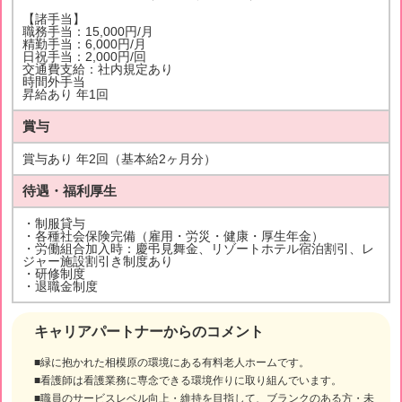
【諸手当】
職務手当：15,000円/月
精勤手当：6,000円/月
日祝手当：2,000円/回
交通費支給：社内規定あり
時間外手当
昇給あり 年1回
賞与
賞与あり 年2回（基本給2ヶ月分）
待遇・福利厚生
・制服貸与
・各種社会保険完備（雇用・労災・健康・厚生年金）
・労働組合加入時：慶弔見舞金、リゾートホテル宿泊割引、レ
ジャー施設割引き制度あり
・研修制度
・退職金制度
キャリアパートナーからのコメント
■緑に抱かれた相模原の環境にある有料老人ホームです。
■看護師は看護業務に専念できる環境作りに取り組んでいます。
■職員のサービスレベル向上・維持を目指して、ブランクのある方・未