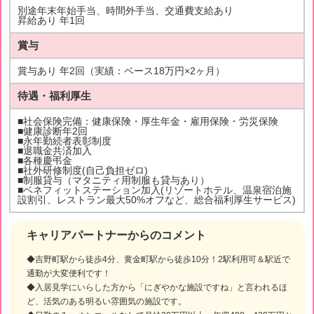
別途年末年始手当、時間外手当、交通費支給あり
昇給あり 年1回
賞与
賞与あり 年2回（実績：ベース18万円×2ヶ月）
待遇・福利厚生
■社会保険完備：健康保険・厚生年金・雇用保険・労災保険
■健康診断年2回
■永年勤続者表彰制度
■退職金共済加入
■各種慶弔金
■社外研修制度(自己負担ゼロ)
■制服貸与（マタニティ用制服も貸与あり）
■ベネフィットステーション加入(リゾートホテル、温泉宿泊施
設割引、レストラン最大50%オフなど、総合福利厚生サービス)
キャリアパートナーからのコメント
◆吉野町駅から徒歩4分、黄金町駅から徒歩10分！2駅利用可＆駅近で
通勤が大変便利です！
◆入居見学にいらした方から「にぎやかな施設ですね」と言われるほ
ど、活気のある明るい雰囲気の施設です。