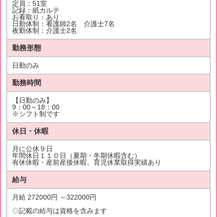
定員：51室
記録：紙カルテ
お看取り：あり
日勤体制：看護師2名 介護士7名
夜勤体制：介護士2名
勤務形態
日勤のみ
勤務時間
【日勤のみ】
9：00～18：00
※シフト制です
休日・休暇
月に公休９日
年間休日１１０日（夏期・冬期休暇含む）
有休休暇・産前産後休暇、育児休業取得実績あり
給与
月給 272000円 ～322000円
◇記載の給与は資格を含みます