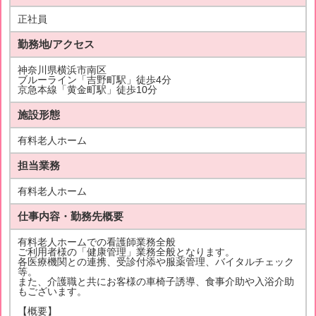
正社員
勤務地/アクセス
神奈川県横浜市南区
ブルーライン「吉野町駅」徒歩4分
京急本線「黄金町駅」徒歩10分
施設形態
有料老人ホーム
担当業務
有料老人ホーム
仕事内容・勤務先概要
有料老人ホームでの看護師業務全般
ご利用者様の「健康管理」業務全般となります。
各医療機関との連携、受診付添や服薬管理、バイタルチェック
等。
また、介護職と共にお客様の車椅子誘導、食事介助や入浴介助
もございます。
【概要】