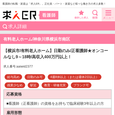
看護師の転職・派遣は「求人ER」。正社員・パート・派遣など様々な働き方の求人多数！
保存した求人
求人詳細
有料老人ホーム/神奈川県横浜市南区
【横浜市/有料老人ホーム】日勤のみ/正看護師★オンコー
ルなし9～18時/高収入400万円以上！
求人番号:aaiwid2377
給与高め
日勤のみ可
4週8休以上（または週休2日以上）
残業少なめ
駅近
教育・研修充実
ブランク可
応募資格
■看護師（正看護師）の資格をお持ちで臨床経験3年以上の方
雇用形態