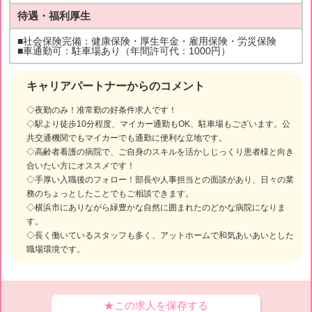
待遇・福利厚生
■社会保険完備：健康保険・厚生年金・雇用保険・労災保険
■車通勤可：駐車場あり（年間許可代：1000円）
キャリアパートナーからのコメント
◇夜勤のみ！准常勤の好条件求人です！
◇駅より徒歩10分程度、マイカー通勤もOK、駐車場もございます。公
共交通機関でもマイカーでも通勤に便利な立地です。
◇高齢者看護の病院で、ご自身のスキルを活かしじっくり患者様と向き
合いたい方にオススメです！
◇手厚い入職後のフォロー！部長や人事担当との面談があり、日々の業
務のちょっとしたことでもご相談できます。
◇横浜市にありながら緑豊かな自然に囲まれたのどかな病院になりま
す。
◇長く働いているスタッフも多く、アットホームで和気あいあいとした
職場環境です。
★この求人を保存する