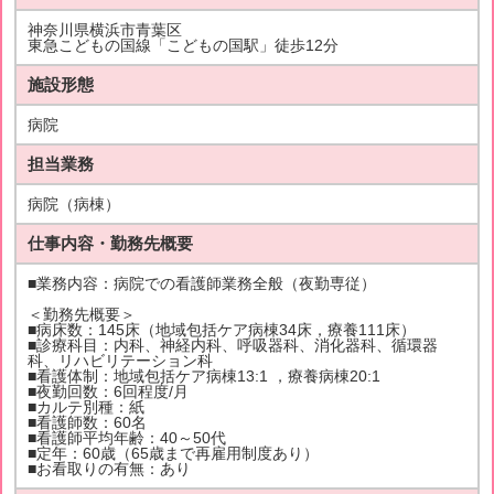
神奈川県横浜市青葉区
東急こどもの国線「こどもの国駅」徒歩12分
施設形態
病院
担当業務
病院（病棟）
仕事内容・勤務先概要
■業務内容：病院での看護師業務全般（夜勤専従）
＜勤務先概要＞
■病床数：145床（地域包括ケア病棟34床，療養111床）
■診療科目：内科、神経内科、呼吸器科、消化器科、循環器
科、リハビリテーション科
■看護体制：地域包括ケア病棟13:1 ，療養病棟20:1
■夜勤回数：6回程度/月
■カルテ別種：紙
■看護師数：60名
■看護師平均年齢：40～50代
■定年：60歳（65歳まで再雇用制度あり）
■お看取りの有無：あり