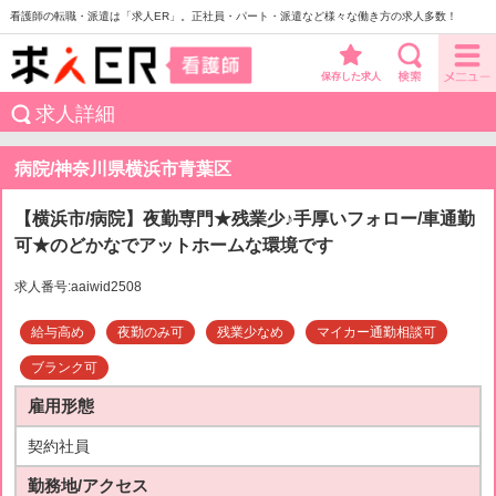
看護師の転職・派遣は「求人ER」。正社員・パート・派遣など様々な働き方の求人多数！
保存した求人
求人詳細
病院/神奈川県横浜市青葉区
【横浜市/病院】夜勤専門★残業少♪手厚いフォロー/車通勤
可★のどかなでアットホームな環境です
求人番号:aaiwid2508
給与高め
夜勤のみ可
残業少なめ
マイカー通勤相談可
ブランク可
雇用形態
契約社員
勤務地/アクセス