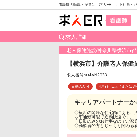
看護師の転職・派遣は「求人ER」。正社員・
求人詳細
老人保健施設/神奈川県横浜市都
【横浜市】介護老人保健施
求人番号:aaiwid2033
日勤のみ可
4週8休以上（または週
キャリアパートナーか
◇横浜の閑静な住宅街にある、
◇車通勤可能で通勤快適です。
◇日勤のみのお仕事なのでご家
◇高齢者の方とじっくり関わる