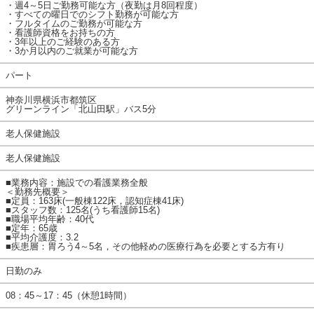
・週4～5日ご勤務可能な方（夜勤は月8回程度）
・すべての曜日でのシフト勤務が可能な方
・フルタイムのご勤務が可能な方
・看護師資格をお持ちの方
・3年以上のご経験のある方
・3か月以内のご就業が可能な方
パート
神奈川県横浜市都筑区
グリーンライン「北山田駅」バス5分
老人保健施設
老人保健施設
■業務内容：施設での看護業務全般
＜勤務先概要＞
■定員：163床(一般棟122床，認知症棟41床)
■スタッフ数：125名(うち看護師15名)
■職場平均年齢：40代
■定年：65歳
■平均介護度：3.2
■疾患層：胃ろう4～5名，その他軽めの医療行為を必要とする方有り
日勤のみ
08：45～17：45（休憩1時間）