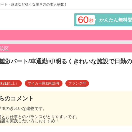
パート・派遣など様々な働き方の求人多数！
かんたん無料
筑区
設/パート/車通勤可/明るくきれいな施設で日勤
休2日以上）
マイカー通勤相談可
ブランク可
らのコメント
洋風のきれいな建物です。
庭とお仕事とのバランスがとりやすいです。
看護を実践したい方におすすめ！