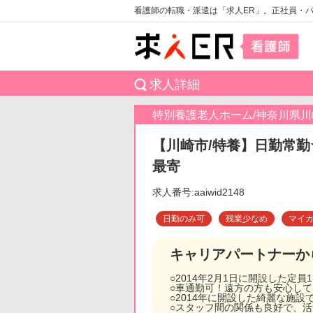
看護師の転職・派遣は「求人ER」。正社員・
求人詳細
特別養護老人ホーム/神奈川県
【川崎市/特養】日勤常勤
最寄
求人番号:aaiwid2148
日勤のみ可
残業少なめ
マイ
キャリアパートナーか
○2014年2月1日に開設した定
○車通勤可！遠方の方も安心し
○2014年に開設した綺麗な施
○スタッフ間の関係も良好で、