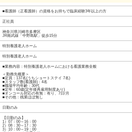
■看護師（正看護師）の資格をお持ちで臨床経験3年以上の方
正社員
神奈川県川崎市多摩区
JR南武線「中野島駅」徒歩15分
特別養護老人ホーム
特別養護老人ホーム
■業務内容：特別養護老人ホームにおける看護業務全般
＜勤務先概要＞
■定員：137名(うちショートステイ 7名)
■スタッフ数(看護師)：4名
■職場平均年齢：30代
■定年：60歳(定年後再雇用制度あり)
■オンコール対応の有無：有り、7日/月
■その他：残業ほぼ無し
日勤のみ
【日勤のみ】
1）07：00～16：00
2）08：30～17：30
3）10：00～19：00