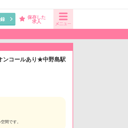
保存した
登録
求人
/オンコールあり★中野島駅
い空間です。