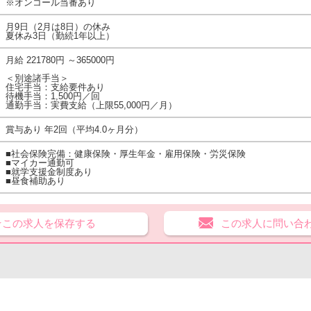
※オンコール当番あり
月9日（2月は8日）の休み
夏休み3日（勤続1年以上）
月給 221780円 ～365000円
＜別途諸手当＞
住宅手当：支給要件あり
待機手当：1,500円／回
通勤手当：実費支給（上限55,000円／月）
賞与あり 年2回（平均4.0ヶ月分）
■社会保険完備：健康保険・厚生年金・雇用保険・労災保険
■マイカー通勤可
■就学支援金制度あり
■昼食補助あり
★この求人を保存する
この求人に問い合