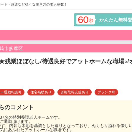
パート・派遣など様々な働き方の求人多数！
かんたん無料
川崎市多摩区
★残業ほぼなし/待遇良好でアットホームな職場♪
カー通勤相談可
住宅補助あり
資格取得支援あり
ブランク可
らのコメント
員137名の特別養護老人ホームです。
てご通勤頂けます。
設です。内装も木彫を基調とした造りとなっており、ぬくもり溢れる優し
活気にあふれたアットホームな職場です。