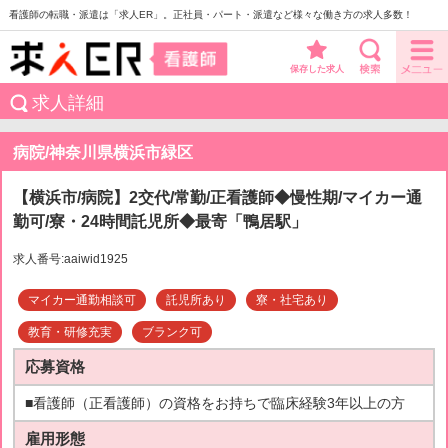
看護師の転職・派遣は「求人ER」。正社員・パート・派遣など様々な働き方の求人多数！
保存した求人
求人詳細
病院/神奈川県横浜市緑区
【横浜市/病院】2交代/常勤/正看護師◆慢性期/マイカー通
勤可/寮・24時間託児所◆最寄「鴨居駅」
求人番号:aaiwid1925
マイカー通勤相談可
託児所あり
寮・社宅あり
教育・研修充実
ブランク可
応募資格
■看護師（正看護師）の資格をお持ちで臨床経験3年以上の方
雇用形態