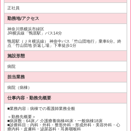
正社員
勤務地/アクセス
神奈川県横浜市緑区
JR横浜線「鴨居駅」バス14分
鴨居駅（ＪＲ横浜線） 神奈中バス「竹山団地行」乗車6分。終
点「竹山団地 折返し場」下車徒歩1分
施設形態
病院
担当業務
病院（病棟）
仕事内容・勤務先概要
■業務内容：病棟での看護師業務全般
＜勤務先概要＞
■病床数：64床／ 介護療養病棟46床・一般病棟18床
■診療科目：内科・外科・整形外科・形成外科・美容外科・心
療内科・皮膚科・泌尿器科・耳鼻咽喉科