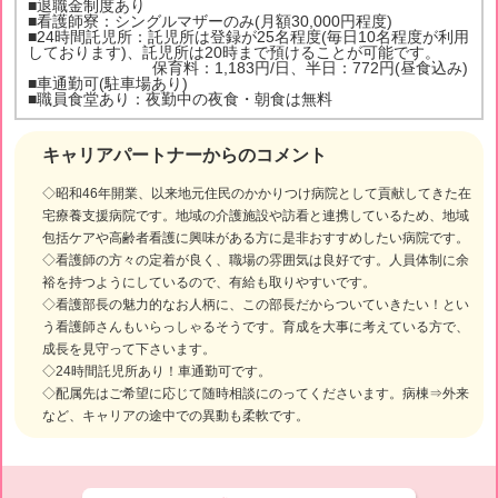
■退職金制度あり
■看護師寮：シングルマザーのみ(月額30,000円程度)
■24時間託児所：託児所は登録が25名程度(毎日10名程度が利用
しております)、託児所は20時まで預けることが可能です。
保育料：1,183円/日、半日：772円(昼食込み)
■車通勤可(駐車場あり)
■職員食堂あり：夜勤中の夜食・朝食は無料
キャリアパートナーからのコメント
◇昭和46年開業、以来地元住民のかかりつけ病院として貢献してきた在
宅療養支援病院です。地域の介護施設や訪看と連携しているため、地域
包括ケアや高齢者看護に興味がある方に是非おすすめしたい病院です。
◇看護師の方々の定着が良く、職場の雰囲気は良好です。人員体制に余
裕を持つようにしているので、有給も取りやすいです。
◇看護部長の魅力的なお人柄に、この部長だからついていきたい！とい
う看護師さんもいらっしゃるそうです。育成を大事に考えている方で、
成長を見守って下さいます。
◇24時間託児所あり！車通勤可です。
◇配属先はご希望に応じて随時相談にのってくださいます。病棟⇒外来
など、キャリアの途中での異動も柔軟です。