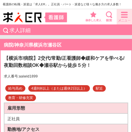
看護師の転職・派遣は「求人ER」。正社員・パート・派遣など様々な働き方の求人多数！
保存した求人
求人詳細
病院/神奈川県横浜市瀬谷区
【横浜市/病院】2交代/常勤/正看護師◆緩和ケアを学べる/
夜勤回数相談OK◆瀬谷駅から徒歩５分！
求人番号:aaiwid1899
給与高め
4週8休以上（または週休2日以上）
駅近
教育・研修充実
雇用形態
正社員
勤務地/アクセス