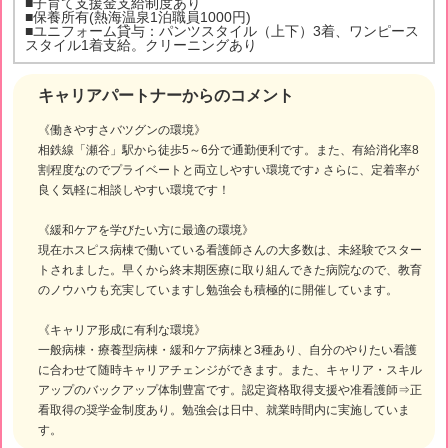
■子育て支援金支給制度あり
■保養所有(熱海温泉1泊職員1000円)
■ユニフォーム貸与：パンツスタイル（上下）3着、ワンピース
スタイル1着支給。クリーニングあり
キャリアパートナーからのコメント
《働きやすさバツグンの環境》
相鉄線「瀬谷」駅から徒歩5～6分で通勤便利です。また、有給消化率8
割程度なのでプライベートと両立しやすい環境です♪ さらに、定着率が
良く気軽に相談しやすい環境です！
《緩和ケアを学びたい方に最適の環境》
現在ホスピス病棟で働いている看護師さんの大多数は、未経験でスター
トされました。早くから終末期医療に取り組んできた病院なので、教育
のノウハウも充実していますし勉強会も積極的に開催しています。
《キャリア形成に有利な環境》
一般病棟・療養型病棟・緩和ケア病棟と3種あり、自分のやりたい看護
に合わせて随時キャリアチェンジができます。また、キャリア・スキル
アップのバックアップ体制豊富です。認定資格取得支援や准看護師⇒正
看取得の奨学金制度あり。勉強会は日中、就業時間内に実施していま
す。