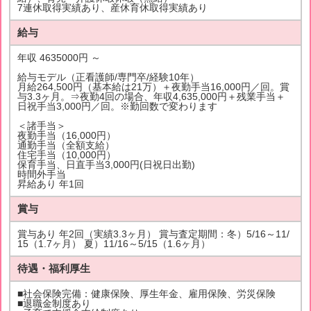
7連休取得実績あり、産休育休取得実績あり
給与
年収 4635000円 ～
給与モデル（正看護師/専門卒/経験10年）
月給264,500円（基本給は21万）＋夜勤手当16,000円／回。賞
与3.3ヶ月。⇒夜勤4回の場合、年収4,635,000円＋残業手当＋
日祝手当3,000円／回。※勤回数で変わります
＜諸手当＞
夜勤手当（16,000円）
通勤手当（全額支給）
住宅手当（10,000円）
保育手当、日直手当3,000円(日祝日出勤)
時間外手当
昇給あり 年1回
賞与
賞与あり 年2回（実績3.3ヶ月） 賞与査定期間：冬）5/16～11/
15（1.7ヶ月） 夏）11/16～5/15（1.6ヶ月）
待遇・福利厚生
■社会保険完備：健康保険、厚生年金、雇用保険、労災保険
■退職金制度あり