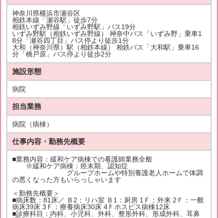
神奈川県横浜市瀬谷区
相鉄本線「瀬谷駅」徒歩7分
相鉄いずみ野線「いずみ野駅」バス19分
いずみ野駅（相鉄いずみ野線） 神奈中バス「いずみ野」乗車1
8分「瀬谷四丁目」バス停より徒歩1分
大和（神奈川県）駅（相鉄本線） 相鉄バス「大和駅」乗車16
分「橋戸原」バス停より徒歩2分
施設形態
病院
担当業務
病院（病棟）
仕事内容・勤務先概要
■業務内容：緩和ケア病棟での看護師業務全般
※緩和ケア病棟：癌末期、認知症
グループホームや特別養護老人ホームで体調
の悪くなった方もいらっしゃいます
＜勤務先概要＞
■病床数：81床／ Ｂ2：リハ室 Ｂ1：厨房 1Ｆ：外来 2Ｆ：一般
病床39床 3Ｆ：療養病床30床 4Ｆホスピス病棟12床
■診療科目：内科、小児科、外科、整形外科、形成外科、耳鼻