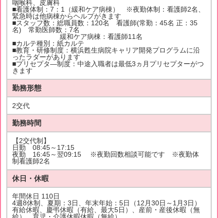
咽喉科、皮膚科
■看護体制：7：1（緩和ケア病棟） ※夜勤体制：看護師2名、
緊急時は他病棟からヘルプがきます
■スタッフ数：総職員数：120名 看護師(常勤：45名 正：35
名) 常勤医師数：7名
緩和ケア病棟：看護師11名
■カルテ種別：紙カルテ
■教育・研修制度：横浜甦生病院キャリア開発プログラムに沿
ったラダーがあります
■プリセプタ―制度：中途入職者は最低3ヵ月プリセプターがつ
きます
勤務形態
2交代
勤務時間
【2交代制】
日勤 08:45～17:15
夜勤 16:45～翌09:15 ※夜勤回数相談可能です ※夜勤体
制看護師2名
休日・休暇
年間休日 110日
4週8休制、夏期：3日、年末年始：5日（12月30日～1月3日）
有給休暇、慶弔休暇（有給、最大5日）、産前・産後休暇（無
給）、育児・介護休暇休暇（無給）