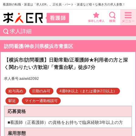
看護師の転職・派遣は「求人ER」。正社員・パート・派遣など様々な働き方の求人多数！
保存した求人
求人詳細
訪問看護/神奈川県横浜市青葉区
【横浜市/訪問看護】日勤常勤/正看護師★利用者の方と深
く関わりたい方歓迎/「青葉台駅」徒歩7分
求人番号:aaiwid2092
給与高め
日勤のみ可
4週8休以上（または週休2日以上）
駅近
マイカー通勤相談可
応募資格
■看護師（正看護師）の資格をお持ちで臨床経験3年以上の方
雇用形態