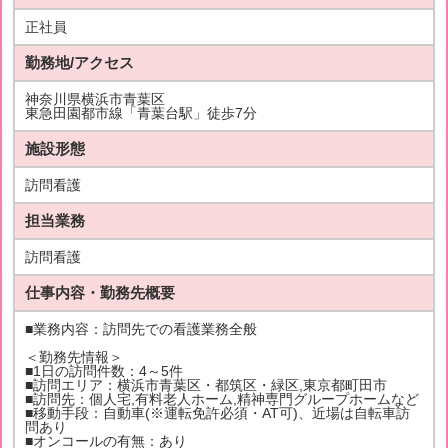
正社員
勤務地/アクセス
神奈川県横浜市青葉区
東急田園都市線「青葉台駅」徒歩7分
施設形態
訪問看護
担当業務
訪問看護
仕事内容・勤務先概要
■業務内容：訪問先での看護業務全般
＜勤務先情報＞
■1日の訪問件数：4～5件
■訪問エリア：横浜市青葉区・都筑区・緑区,東京都町田市
■訪問先：個人宅,有料老人ホーム,精神専門グループホームなど
■移動手段：自動車(※運転免許必須・AT可)、近場は自転車訪
問あり
■オンコールの有無：あり