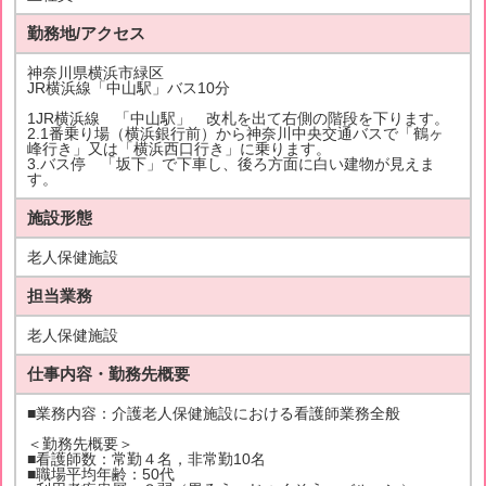
勤務地/アクセス
神奈川県横浜市緑区
JR横浜線「中山駅」バス10分
1JR横浜線 「中山駅」 改札を出て右側の階段を下ります。
2.1番乗り場（横浜銀行前）から神奈川中央交通バスで「鶴ヶ
峰行き」又は「横浜西口行き」に乗ります。
3.バス停 「坂下」で下車し、後ろ方面に白い建物が見えま
す。
施設形態
老人保健施設
担当業務
老人保健施設
仕事内容・勤務先概要
■業務内容：介護老人保健施設における看護師業務全般
＜勤務先概要＞
■看護師数：常勤４名，非常勤10名
■職場平均年齢：50代