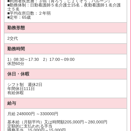
■利用者疾患層：３弱（胃ろう，じょくそう，バルーン）
■勤務体制：日勤看護師５名介護士15名，夜勤看護師１名介護
士５名
■平均在所日数：２年弱
■定年：65歳
勤務形態
2交代
勤務時間
1）08:30～17:30 2）17:00～09:00
休憩60分
休日・休暇
シフト制 週休2日
年間休日111日
有給休暇
給与
月給 248000円 ～330000円
基本給（月額平均）又は時間額205,000円～280,000円
定額的に支払われる手当
職務手当 15,000円～15,000円