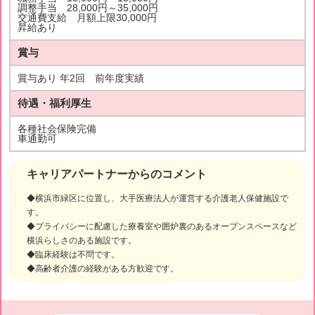
調整手当 28,000円～35,000円
交通費支給 月額上限30,000円
昇給あり
賞与
賞与あり 年2回 前年度実績
待遇・福利厚生
各種社会保険完備
車通勤可
キャリアパートナーからのコメント
◆横浜市緑区に位置し、大手医療法人が運営する介護老人保健施設で
す。
◆プライバシーに配慮した療養室や囲炉裏のあるオープンスペースなど
横浜らしさのある施設です。
◆臨床経験は不問です。
◆高齢者介護の経験がある方歓迎です。