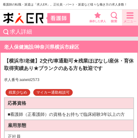
看護師の転職・派遣は「求人ER」。正社員・パート・派遣など様々な働き方の求人多数！
保存した求人
求人詳細
老人保健施設/神奈川県横浜市緑区
【横浜市/老健】2交代/車通勤可★残業ほぼなし/産休・育休
取得実績あり★ブランクのある方も歓迎です
求人番号:aaiwid2573
残業少なめ
マイカー通勤相談可
応募資格
■看護師（正看護師）の資格をお持ちで臨床経験3年以上の方
雇用形態
正社員