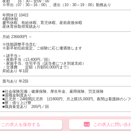
夜勤 16：30～翌09：00
※早出（07：30～16：00）、遅出（10：30～19：00）勤務あり
年間休日 104日
4週8休制
慶弔休暇、有給休暇、育児休暇、産前産後休暇
産休育休取得実績あり
月給 236600円 ～
※技能調整手当含む
※新卒初任給規定。ご経験に応じ優遇致します
＜諸手当＞
・夜勤手当（13,400円╱回）
・家族手当、住宅手当（該当者につき別途支給）
・交通費 定額（月額50,000円まで）
昇給あり 年1回
賞与あり 年2回
■社会保険完備：健康保険、厚生年金、雇用保険、労災保険
■退職金制度あり
■託児所：24時間託児所 1日800円、月上限15,000円。夜間は看護師の
■寮：借り上げ寮
■職員食堂あり 265円／回
★この求人を保存する
この求人に問い合