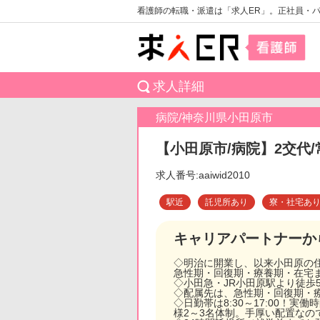
看護師の転職・派遣は「求人ER」。正社員・
求人詳細
病院/神奈川県小田原市
【小田原市/病院】2交代
求人番号:aaiwid2010
駅近
託児所あり
寮・社宅あ
キャリアパートナーか
◇明治に開業し、以来小田原の
急性期・回復期・療養期・在宅
◇小田急・JR小田原駅より徒歩
◇配属先は、急性期・回復期・
◇日勤帯は8:30～17:00
様2～3名体制。手厚い配置なの