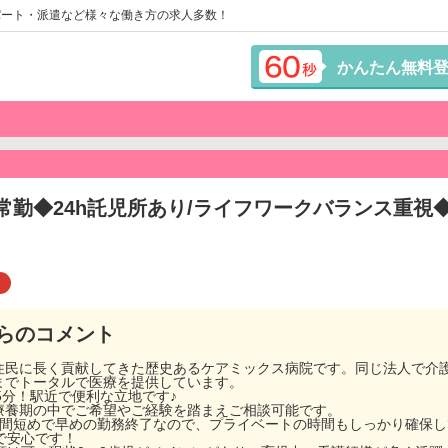
パート・派遣など様々な働き方の求人多数！
かんたん無料
/常勤◆24h託児所あり/ライフワークバランス重視
り
らのコメント
住民に長く貢献してきた歴史あるケアミックス病院です。同じ法人で介
までトータルで医療を提供しています。
5分！駅近で便利な立地です♪
療養期の中でご希望やご経験を踏まえご相談可能です。
！実働時間短めで早めの勤務終了なので、プライベートの時間もしっかり確保
で安心です！