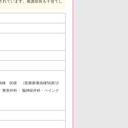
躍されています。看護部長も子育てし
棟 60床 （医療療養病棟56床/介
・ 整形外科・ 脳神経外科・ペインク