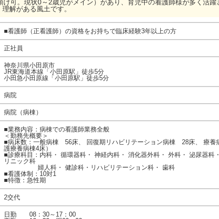
預け可。現状0～2歳児がメイン）があり、育児中の看護師様が多く活
、理解がある風土です。
■看護師（正看護師）の資格をお持ちで臨床経験3年以上の方
正社員
神奈川県小田原市
JR東海道本線「小田原駅」徒歩5分
小田急小田原線「小田原駅」徒歩5分
病院
病院（病棟）
■業務内容：病棟での看護師業務全般
＜勤務先概要＞
■病床数：一般病棟 56床、 回復期リハビリテーション病棟 28床、 療養病
護療養病棟4床）
■診療科目：内科・ 循環器科・ 神経内科・ 消化器外科・ 外科・ 泌尿器科
リニック科
婦人科・ 健診科・リハビリテーション科・ 歯科
■看護体制：10対1
■特徴：急性期
2交代
日勤 08：30～17：00