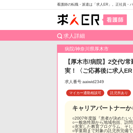
看護師の転職・派遣は「求人ER」。正社員・
求人詳細
病院/神奈川県厚木市
【厚木市/病院】2交代/
実！〈ご応募後に求人E
求人番号:aaiwid2349
マイカー通勤相談可
託児所あり
キャリアパートナーか
○2007年度版『患者が決めた
○一般急性期から地域包括、訪
○充実した教育プログラム、そ
○学童期まで対象の託児所完備