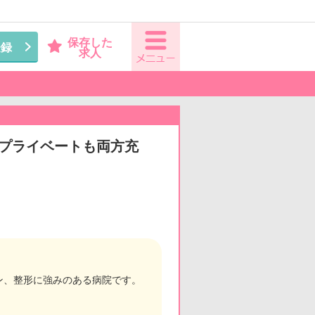
保存した
登録
求人
もプライベートも両方充
イン、整形に強みのある病院です。