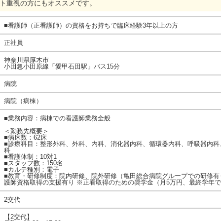
ート重視の方にもオススメです。
■看護師（正看護師）の資格をお持ちで臨床経験3年以上の方
正社員
神奈川県厚木市
小田急小田原線「愛甲石田駅」バス15分
病院
病院（病棟）
■業務内容：病棟での看護師業務全般
＜勤務先概要＞
■病床数：62床
■診療科目：整形外科、外科、内科、消化器内科、循環器内科、呼吸器内科
科
■看護体制：10対1
■スタッフ数：150名
■カルテ種別：電子
■教育・研修制度：院内研修、院外研修（亀田総合病院グループでの研修有
護師資格取得の支援有り ※正看取得のための奨学金（月5万円、最終学年で
2交代
【2交代】