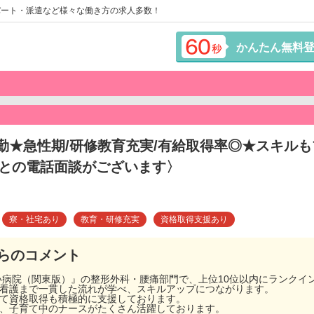
パート・派遣など様々な働き方の求人多数！
かんたん無料
常勤★急性期/研修教育充実/有給取得率◎★スキル
Rとの電話面談がございます〉
寮・社宅あり
教育・研修充実
資格取得支援あり
らのコメント
いい病院（関東版）』の整形外科・腰痛部門で、上位10位以内にランク
問看護まで一貫した流れが学べ、スキルアップにつながります。
して資格取得も積極的に支援しております。
で、子育て中のナースがたくさん活躍しております。