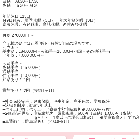
日勤 08:30～17:30
夜勤 16:30～09:30
年間休日 113日
月9日休み、夏季休暇（3日）、年末年始休暇（3日）
慶弔休暇、有給休暇、育児休暇、産前産後休暇
月給 276000円 ～
◇記載の給与は正看護師・経験3年目の場合です。
＜内訳＞
基本給：184,000円＋夜勤手当15,000円×4回＋その他諸手当
⇒年収：4,000,000円～
＜諸手当＞
夜勤手当（15,000円）
通勤手当
住宅手当（10,000円）
昇給あり 年1回
賞与あり 年2回（実績4ヶ月）
■社会保険完備：健康保険、厚生年金、雇用保険、労災保険
■退職金制度：勤続3年以上
■借り上げ寮：借り上げ（寮費半額病院負担※30,000円程度）
■24時間託児所：病院敷地内 常勤職員：600円（日勤）1,000円（夜勤）
6ヶ月～（1歳以下の場合は相談） ※学童保育としての利
■車通勤可：駐車場あり（2000円/月）