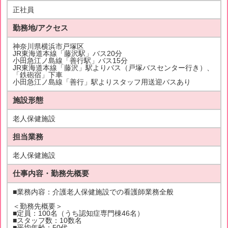
正社員
勤務地/アクセス
神奈川県横浜市戸塚区
JR東海道本線「藤沢駅」バス20分
小田急江ノ島線「善行駅」バス15分
JR東海道本線「藤沢」駅よりバス（戸塚バスセンター行き）、
「鉄砲宿」下車
小田急江ノ島線「善行」駅よりスタッフ用送迎バスあり
施設形態
老人保健施設
担当業務
老人保健施設
仕事内容・勤務先概要
■業務内容：介護老人保健施設での看護師業務全般
＜勤務先概要＞
■定員：100名（うち認知症専門棟46名）
■スタッフ数：10数名
■平均年齢：50代