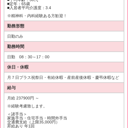
■定年：65歳
■入居者平均介護度：3.4
※精神科・内科経験ある方歓迎！
勤務形態
日勤のみ
勤務時間
日勤 08：30～17：00
休日・休暇
月７日プラス祝祭日・有給休暇・産前産後休暇・慶弔休暇など
給与
月給 237900円 ～
※経験考慮致します。
＜諸手当＞
家族手当・住宅手当・時間外手当
交通費支給（上限35,000円）
昇給あり 年1回