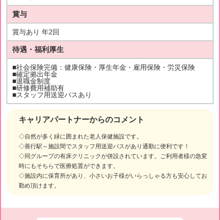
賞与
賞与あり 年2回
待遇・福利厚生
■社会保険完備：健康保険・厚生年金・雇用保険・労災保険
■確定拠出年金
■退職金制度
■研修費用補助有
■スタッフ用送迎バスあり
キャリアパートナーからのコメント
◇自然が多く緑に囲まれた老人保健施設です。
◇善行駅～施設間でスタッフ用送迎バスがあり通勤に便利です！
◇同グループの有床クリニックが併設されています。ご利用者様の急変
時にもそちらで医療処置ができます。
◇施設内に保育所があり、小さいお子様がいらっしゃる方も安心してお
勤め頂けます。