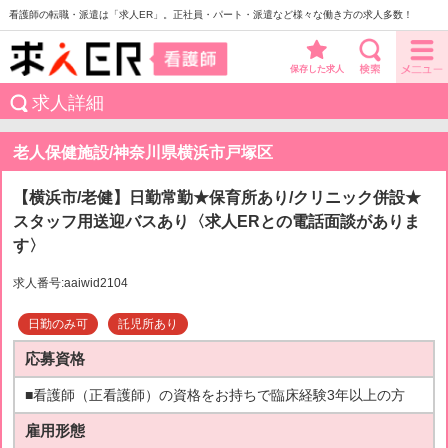
看護師の転職・派遣は「求人ER」。正社員・パート・派遣など様々な働き方の求人多数！
保存した求人
求人詳細
老人保健施設/神奈川県横浜市戸塚区
【横浜市/老健】日勤常勤★保育所あり/クリニック併設★
スタッフ用送迎バスあり〈求人ERとの電話面談がありま
す〉
求人番号:aaiwid2104
日勤のみ可
託児所あり
応募資格
■看護師（正看護師）の資格をお持ちで臨床経験3年以上の方
雇用形態