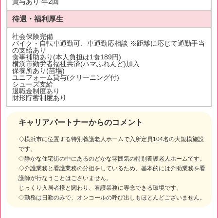
賞与あり 年2回
待遇・福利厚生
社会保険完備
バイク・自転車通勤可、車通勤応相談 ※距離に応じて通勤手当
の支給あり
食事補助あり(本人負担は1食189円)
横浜市勤労者福祉共済(ハマふれんど)加入
保養所あり(苗場)
ユニフォーム貸与(クリーニング付)
シューズ支給
退職金制度あり
財形貯蓄制度あり
キャリアパートナーからのコメント
◇横浜市に位置する特別養護老人ホームで入所定員104名の大規模施設
です。
◇静かな住宅街の中にあるのどかな雰囲気の特別養護老人ホームです。
◇介護業務と看護業務の分担をしているため、基本的には介助業務を看
護師が行なうことはございません。
じっくり入居者様と関わり、看護業務に専念できる環境です。
◇勤務は日勤のみで、オンコールの呼び出しもほとんどございません。