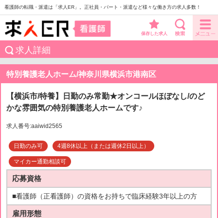
看護師の転職・派遣は「求人ER」。正社員・パート・派遣など様々な働き方の求人多数！
保存した求人
求人詳細
特別養護老人ホーム/神奈川県横浜市港南区
【横浜市/特養】日勤のみ常勤★オンコールほぼなし/のど
かな雰囲気の特別養護老人ホームです♪
求人番号:aaiwid2565
日勤のみ可
4週8休以上（または週休2日以上）
マイカー通勤相談可
応募資格
■看護師（正看護師）の資格をお持ちで臨床経験3年以上の方
雇用形態