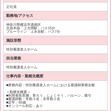
正社員
勤務地/アクセス
神奈川県横浜市港南区
京急本線「上大岡駅」バス15分
ブルーライン「上永谷駅」バス7分
施設形態
特別養護老人ホーム
担当業務
特別養護老人ホーム
仕事内容・勤務先概要
■業務内容：特別養護老人ホームにおける看護師業務全般
＜勤務先概要＞
■利用者疾患層：胃ろう，じょくそう，バルーン，吸引
■看護師数：常勤３名，非常勤２名
■定年：60歳
■オンコール対応：あり