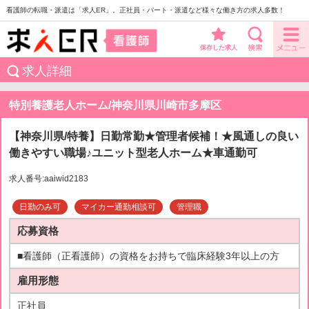
看護師の転職・派遣は「求人ER」。正社員・パート・派遣など様々な働き方の求人多数！
保存した求人
求人詳細
特別養護老人ホーム/神奈川県川崎市多摩区
【神奈川県/特養】日勤常勤★管理者候補！★風通しの良い
働きやすい職場♪ユニット型老人ホーム★車通勤可
求人番号:aaiwid2183
日勤のみ可
マイカー通勤相談可
管理職
応募資格
■看護師（正看護師）の資格をお持ちで臨床経験3年以上の方
雇用形態
正社員