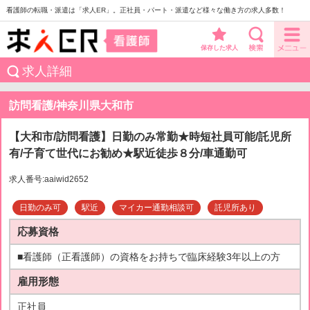
看護師の転職・派遣は「求人ER」。正社員・パート・派遣など様々な働き方の求人多数！
保存した求人
求人詳細
訪問看護/神奈川県大和市
【大和市/訪問看護】日勤のみ常勤★時短社員可能/託児所
有/子育て世代にお勧め★駅近徒歩８分/車通勤可
求人番号:aaiwid2652
日勤のみ可
駅近
マイカー通勤相談可
託児所あり
応募資格
■看護師（正看護師）の資格をお持ちで臨床経験3年以上の方
雇用形態
正社員