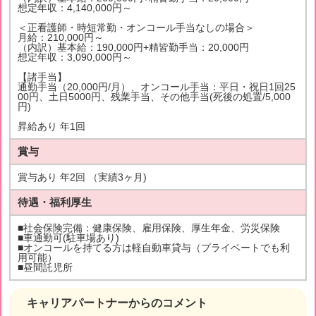
想定年収：4,140,000円～
＜正看護師・時短常勤・オンコール手当なしの場合＞
月給：210,000円～
（内訳）基本給：190,000円+精皆勤手当：20,000円
想定年収：3,090,000円～
【諸手当】
通勤手当（20,000円/月）、オンコール手当：平日・祝日1回25
00円、土日5000円、残業手当、その他手当(死後の処置/5,000
円)
昇給あり 年1回
賞与
賞与あり 年2回 （実績3ヶ月)
待遇・福利厚生
■社会保険完備：健康保険、雇用保険、厚生年金、労災保険
■車通勤可(駐車場あり)
■オンコールを持てる方は軽自動車貸与（プライベートでも利
用可能）
■昼間託児所
キャリアパートナーからのコメント