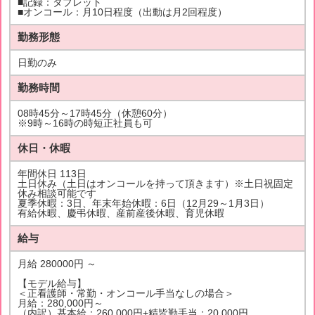
■記録：タブレット
■オンコール：月10日程度（出動は月2回程度）
勤務形態
日勤のみ
勤務時間
08時45分～17時45分（休憩60分）
※9時～16時の時短正社員も可
休日・休暇
年間休日 113日
土日休み（土日はオンコールを持って頂きます）※土日祝固定
休み相談可能です
夏季休暇：3日、年末年始休暇：6日（12月29～1月3日）
有給休暇、慶弔休暇、産前産後休暇、育児休暇
給与
月給 280000円 ～
【モデル給与】
＜正看護師・常勤・オンコール手当なしの場合＞
月給：280,000円～
（内訳）基本給：260,000円+精皆勤手当：20,000円