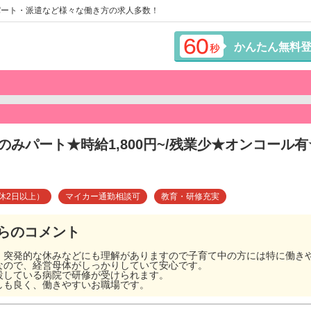
パート・派遣など様々な働き方の求人多数！
かんたん無料
のみパート★時給1,800円~/残業少★オンコール
休2日以上）
マイカー通勤相談可
教育・研修充実
らのコメント
、突発的な休みなどにも理解がありますので子育て中の方には特に働き
なので、経営母体がしっかりしていて安心です。
設している病院で研修が受けられます。
しも良く、働きやすいお職場です。