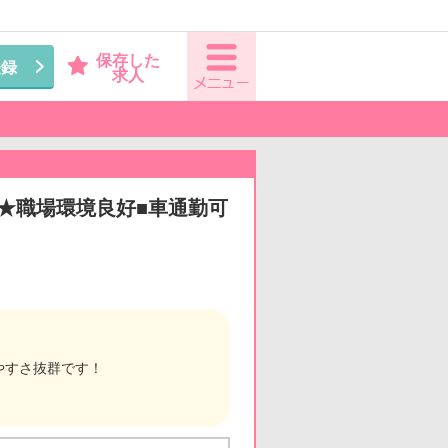
保存した
登録
求人
有★職場環境良好■車通勤可
やすさ抜群です！