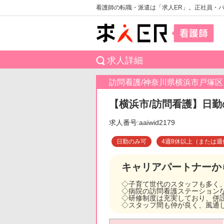
看護師の転職・派遣は「求人ER」。正社員・
求人詳細
訪問看護/神奈川県横浜市戸塚区
【横浜市/訪問看護】日勤
求人番号:aaiwid2179
日勤のみ可
4週8休以上（または週
キャリアパートナーか
◇子育て世代のスタッフも多く
◇病院の訪問看護ステーション
◇研修制度は充実しており、併
◇スタッフ間も仲が良く、風通