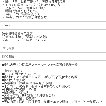
・週4～5日ご勤務可能な方（夜勤は月8回程度）
・すべての曜日でのシフト勤務が可能な方
・フルタイムのご勤務が可能な方
・看護師資格をお持ちの方
・3年以上のご経験のある方
・3か月以内のご就業が可能な方
パート
神奈川県横浜市戸塚区
JR東海道本線「戸塚駅」バス7分
ブルーライン「戸塚駅」バス7分
訪問看護
訪問看護
■業務内容：訪問看護ステーションでの看護師業務全般
＜勤務先概要＞
■1日の訪問件数：3～5件
■訪問エリア：横浜市戸塚区,いずみ区,栄区,保土ヶ谷区
■訪問先：個人宅
■移動手段：自動車(※運転免許必須)
■オンコールの有無：有り(2台体制のため15回/月)
■利用者の方の数：150名
■記録媒体：複写紙
■スタッフ数：9名(常勤7名,非常勤2名)
■職場平均年齢：40代前半
■研修教育：院内・院外研修、技術チェック研修、プリセプター制度あり