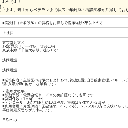
すすめです！
す。
ています。若手からベテランまで幅広い年齢層の看護師様が活躍してお
■看護師（正看護師）の資格をお持ちで臨床経験3年以上の方
正社員
東京都足立区
JR常磐線「北千住駅」徒歩10分
京成本線「千住大橋駅」徒歩13分
訪問看護
訪問看護
■業務内容：主治医の指示のもと行われ､褥瘡処置､自己酸素管理､バルーン
理､入浴介助､他が主な業務です｡
＜勤務先概要＞
■移動手段：電動自転車 ※車の免許証なくても可です
■訪問件数：1日5件～6件
■オンコール：3名体制/月約10回程度、実働は全体で0～2回程
■利用者層：介護保険：医療保険＝8:2。小児、メンタルの方は現状いらっ
容は特定疾患やがん末期です。
日勤のみ