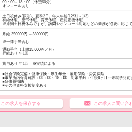
09：00～18：00（休憩60分）
オンコールあり
土日祝休み(原則)、夏季2日､ 年末年始(12/31～1/3)
有給休暇、慶弔休暇、育児休暇、産前産後休暇
※原則土日祝休みですが、訪問やオンコール対応などの業務が必要に応じ
月給 350000円 ～380000円
※一律手当含む
通勤手当（上限15,000円／月）
昇給あり 年1回
賞与あり 年1回 ※実績による
■社会保険完備：健康保険・厚生年金・雇用保険・労災保険
■事業所内保育施設：09：00～18：00 対象年齢：生後6ヶ月～未就学児前
■研修費補助
■その他資格支援制度あり
★この求人を保存する
この求人に問い合