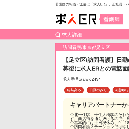
看護師の転職・派遣は「求人ER」。正社員・
求人詳細
訪問看護/東京都足立区
【足立区/訪問看護】日勤
募後に求人ERとの電話
求人番号:aaiwid2494
給与高め
日勤のみ可
4週8休
キャリアパートナーか
◇北千住駅、千住大橋駅のそれ
す。商店街を通り抜けるので、
◇基本的には土日祝休み、9～1
◇訪問看護ステーションでは珍