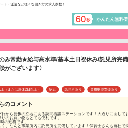
パート・派遣など様々な働き方の求人多数！
かんたん無料
のみ常勤★給与高水準/基本土日祝休み/託児所完
面談がございます〉
以上（または週休2日以上）
駅近
託児所あり
資格取得支援あり
らのコメント
ぞれから徒歩の立地にある訪問看護ステーションです！大通りに面して
帰りのお買い物もとても便利です。
8時の勤務です。
しく、なんと事業所内に託児所を完備しています！保育士さんも自社で