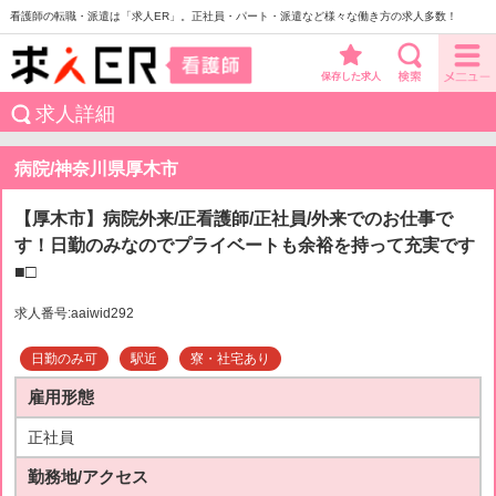
看護師の転職・派遣は「求人ER」。正社員・パート・派遣など様々な働き方の求人多数！
保存した求人
求人詳細
病院/神奈川県厚木市
【厚木市】病院外来/正看護師/正社員/外来でのお仕事で
す！日勤のみなのでプライベートも余裕を持って充実です
■□
求人番号:aaiwid292
日勤のみ可
駅近
寮・社宅あり
雇用形態
正社員
勤務地/アクセス