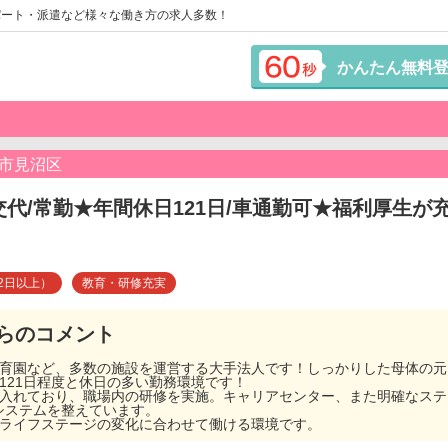
パート・派遣など様々な働き方の求人多数！
かんたん無料
ま市見沼区
交代/常勤★年間休日121日/車通勤可★福利厚生
2日以上）
教育・研修充実
らのコメント
保育園など、多数の施設を運営する大手法人です！しっかりした母体の
121日程度と休日の多い勤務環境です！
を入れており、職場内の研修を実施。キャリアセンター、また明確なス
システムを整えています。
どライフステージの変化に合わせて働ける環境です。