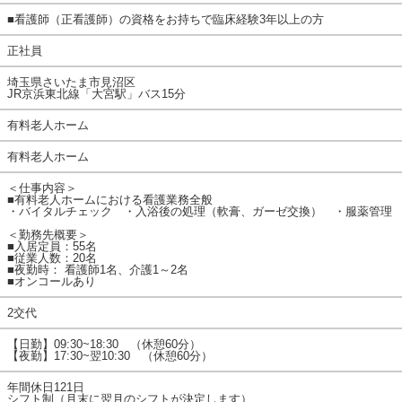
■看護師（正看護師）の資格をお持ちで臨床経験3年以上の方
正社員
埼玉県さいたま市見沼区
JR京浜東北線「大宮駅」バス15分
有料老人ホーム
有料老人ホーム
＜仕事内容＞
■有料老人ホームにおける看護業務全般
・バイタルチェック ・入浴後の処理（軟膏、ガーゼ交換） ・服薬管理
＜勤務先概要＞
■入居定員：55名
■従業人数：20名
■夜勤時： 看護師1名、介護1～2名
■オンコールあり
2交代
【日勤】09:30~18:30 （休憩60分）
【夜勤】17:30~翌10:30 （休憩60分）
年間休日121日
シフト制（月末に翌月のシフトが決定します）