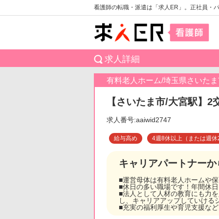
看護師の転職・派遣は「求人ER」。正社員・
求人詳細
有料老人ホーム/埼玉県さいた
【さいたま市/大宮駅】2
求人番号:aaiwid2747
給与高め
4週8休以上（または週休
キャリアパートナーか
■運営母体は有料老人ホームや
■休日の多い職場です！年間休日
■法人として人材の教育にも力
し、キャリアアップしていける
■充実の福利厚生や育児支援な