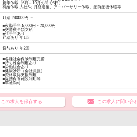
夏季休暇（6月～10月の間で3日）
有給休暇 入社6ヶ月経過後、アニバーサリー休暇、産前産後休暇等
月給 280000円 ～
■夜勤手当:5,000円～20,000円
■交通費全額支給
■諸手当あり
昇給あり 年1回
賞与あり 年2回
■各種社会保険制度完備
■持ち株会制度あり
■労働組合あり
■健康診断（会社負担）
■資格取得支援制度
■提携保養施設利用等
■車通勤可
★この求人を保存する
この求人に問い合