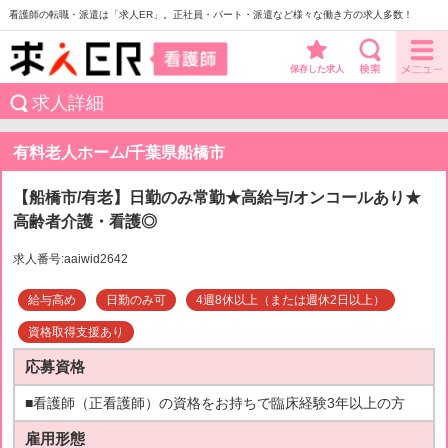
看護師の転職・派遣は「求人ER」。正社員・パート・派遣など様々な働き方の求人多数！
保存した求人
求人詳細
有料老人ホーム/千葉県船橋市
【船橋市/有老】日勤のみ常勤★高給与/オンコールあり★
高齢者介護・看護◎
求人番号:aaiwid2642
給与高め
日勤のみ可
4週8休以上（または週休2日以上）
資格取得支援あり
応募資格
■看護師（正看護師）の資格をお持ちで臨床経験3年以上の方
雇用形態