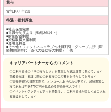
賞与
賞与あり 年2回
待遇・福利厚生
■社会保険完備
■退職金制度あり（勤続3年以上）
■財形貯蓄制度
■資格取得支援制度
■慶弔見舞金
■その他：フィットネスクラブの社員割引・グループ共済（医
療機関診察代・薬代の援助等の制度） 他
キャリアパートナーからのコメント
◇ご利用者様の「その方らしさ」を尊重した施設運営に務めています！
高齢者介護・看護に関心のある方のご応募をお待ちしております！
◇実働8時間の日勤常勤で、オンコールありのお仕事です。経験豊富な
方であれば年収470万円を見込める好条件求人です！
◇イベントやアクティビティを多数行い、ご利用者様が楽しく過ごされ
る支援をしています！