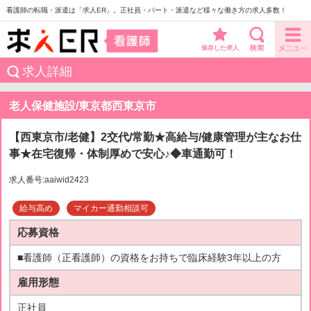
看護師の転職・派遣は「求人ER」。正社員・パート・派遣など様々な働き方の求人多数！
保存した求人
求人詳細
老人保健施設/東京都西東京市
【西東京市/老健】2交代/常勤★高給与/健康管理が主なお仕
事★在宅復帰・体制厚めで安心♪◆車通勤可！
求人番号:aaiwid2423
給与高め
マイカー通勤相談可
応募資格
■看護師（正看護師）の資格をお持ちで臨床経験3年以上の方
雇用形態
正社員