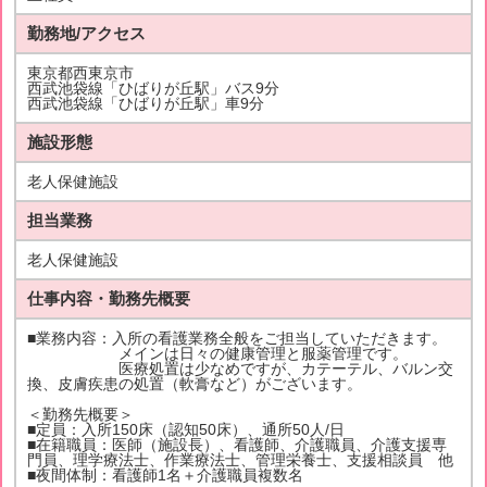
勤務地/アクセス
東京都西東京市
西武池袋線「ひばりが丘駅」バス9分
西武池袋線「ひばりが丘駅」車9分
施設形態
老人保健施設
担当業務
老人保健施設
仕事内容・勤務先概要
■業務内容：入所の看護業務全般をご担当していただきます。
メインは日々の健康管理と服薬管理です。
医療処置は少なめですが、カテーテル、バルン交
換、皮膚疾患の処置（軟膏など）がございます。
＜勤務先概要＞
■定員：入所150床（認知50床）、通所50人/日
■在籍職員：医師（施設長）、看護師、介護職員、介護支援専
門員、理学療法士、作業療法士、管理栄養士、支援相談員 他
■夜間体制：看護師1名＋介護職員複数名