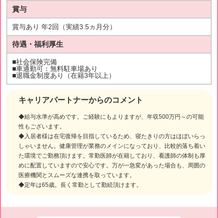
賞与
賞与あり 年2回（実績3.5ヵ月分）
待遇・福利厚生
■社会保険完備
■車通勤可：無料駐車場あり
■退職金制度あり（在籍3年以上）
キャリアパートナーからのコメント
◆給与水準が高めです。ご経験にもよりますが、年収500万円～の可能
性もございます。
◆入居者様は在宅復帰を目指しているため、寝たきりの方はほぼいらっ
しゃいません。健康管理が業務のメインになっており、比較的落ち着い
た環境でご勤務頂けます。常勤医師が在籍しており、看護師の体制も厚
めに配置していますので安心です。万が一急変があった場合も、周囲の
医療機関とスムーズな連携を取っています。
◆定年は65歳。長く常勤として勤続頂けます。