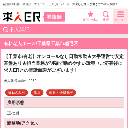
看護師の転職・派遣は「求人ER」。正社員・パート・派遣など様々な働き方の求人多数！
保存した求人
求人詳細
有料老人ホーム/千葉県千葉市稲毛区
【千葉市/有老】オンコールなし日勤常勤★大手運営で安定
基盤あり★担当業務が明確で勤めやすい環境〈ご応募後に
求人ERとの電話面談がございます〉
求人番号:aaiwid2259
日勤のみ可
駅近
教育・研修充実
雇用形態
正社員
勤務地/アクセス