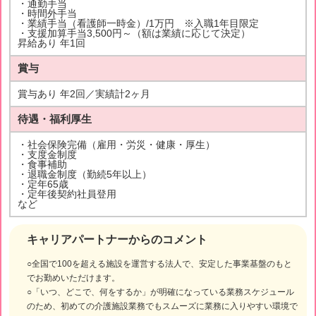
・通勤手当
・時間外手当
・業績手当（看護師一時金）/1万円 ※入職1年目限定
・支援加算手当3,500円～（額は業績に応じて決定）
昇給あり 年1回
賞与
賞与あり 年2回／実績計2ヶ月
待遇・福利厚生
・社会保険完備（雇用・労災・健康・厚生）
・支度金制度
・食事補助
・退職金制度（勤続5年以上）
・定年65歳
・定年後契約社員登用
など
キャリアパートナーからのコメント
○全国で100を超える施設を運営する法人で、安定した事業基盤のもと
でお勤めいただけます。
○「いつ、どこで、何をするか」が明確になっている業務スケジュール
のため、初めての介護施設業務でもスムーズに業務に入りやすい環境で