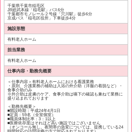
千葉県千葉市稲毛区
JR総武本線「稲毛駅」バス6分
千葉都市モノレール２号線「穴川駅」徒歩6分
京成バス「稲毛区役所」下車徒歩4分
施設形態
有料老人ホーム
担当業務
有料老人ホーム
仕事内容・勤務先概要
＜仕事内容＞有料老人ホームにおける看護業務
・原則、介護業務の補助は入浴の外介助（洋服の着脱など）・
食事介助のみ
※外介助は皮膚のケア、食事介助は嚥下の確認も兼ねて業務に
盛り込まれております
＜勤務先概要＞
■開設時期：平成24年4月1日
■定員：59名（全室個室）
■職員体制比率：3：1以上
■医療依存度はそれほど高い施設ではございません
（オンコール無し。夜間帯の急変については、提携している24
時間対応の訪問診療の方で対応されております）