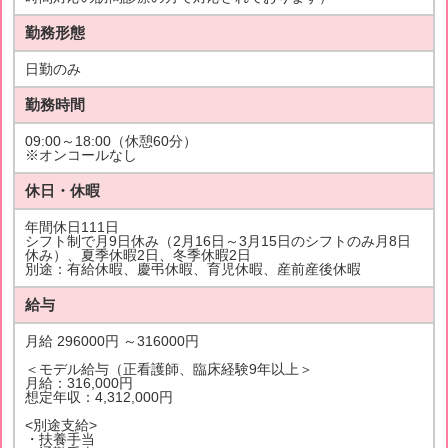
勤務形態
日勤のみ
勤務時間
09:00～18:00（休憩60分）
※オンコールなし
休日・休暇
年間休日111日
シフト制で月9日休み（2月16日～3月15日のシフトのみ月8日
休み）、夏季休暇2日、冬季休暇2日
別途：有給休暇、慶弔休暇、育児休暇、産前産後休暇
給与
月給 296000円 ～316000円
＜モデル給与（正看護師、臨床経験9年以上＞
月給：316,000円
想定年収：4,312,000円
<別途支給>
・扶養手当