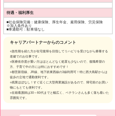
待遇・福利厚生
■社会保険完備：健康保険、厚生年金、雇用保険、労災保険
※加入条件あり
■車通勤可：駐車場なし
キャリアパートナーからのコメント
○急性期を経た方が在宅復帰を目指してリハビリを受けながら療養する
老健でのお仕事です。
○医療依存度が重い方はほとんどなく処置も少ないので、復職希望の
方、子育て中の方には特におすすめです！
○都営新宿線、JR線、地下鉄東西線の3線利用可！特に西大島駅からは
徒歩の立地で通勤便利です。
○残業ほぼなし！すぐ近くに大型商業施設があるので、帰宅前のお買い
物にもとても便利です。
○在籍看護師は30～60代までと幅広く、ベテランさんも多く落ち着いた
雰囲気です。