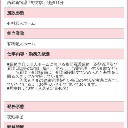
西武新宿線「野方駅」徒歩11分
施設形態
有料老人ホーム
担当業務
有料老人ホーム
仕事内容・勤務先概要
■業務内容：老人ホームにおける夜間看護業務、薬剤管理及び
看護日誌等の記録（吸引、胃ろう、与薬管理、生活介助など）
※看護・介護職員は、介護保険制度で定められた基準を上
回るスタッフが常駐しています。
入居者さまの健康管理を行い毎日の生活が快適に過ごし
ていただけるようお手伝いさせて頂いております。
■居室数：40室（入居者定員40名）
勤務形態
夜勤専従
勤務時間