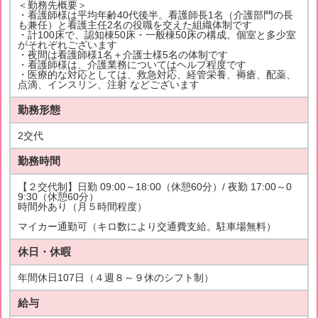
＜勤務先概要＞
・看護師様は平均年齢40代後半。看護師長1名（介護部門の長
も兼任）と看護主任2名の役職を交えた組織体制です
・計100床で、認知棟50床・一般棟50床の構成。個室と多少室
がそれぞれございます
・夜間は看護師様1名＋介護士様5名の体制です
・看護師様は、介護業務についてはヘルプ程度です
・医療的な対応としては、救急対応、経管栄養、褥瘡、配薬、
点滴、インスリン、注射 などございます
勤務形態
2交代
勤務時間
【２交代制】日勤 09:00～18:00（休憩60分）/ 夜勤 17:00～0
9:30（休憩60分）
時間外あり（月５時間程度）
マイカー通勤可（キロ数により交通費支給。駐車場無料）
休日・休暇
年間休日107日（４週８～９休のシフト制）
給与