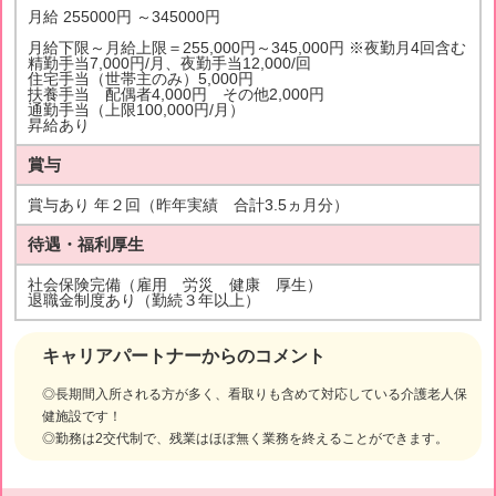
月給 255000円 ～345000円
月給下限～月給上限＝255,000円～345,000円 ※夜勤月4回含む
精勤手当7,000円/月、夜勤手当12,000/回
住宅手当（世帯主のみ）5,000円
扶養手当 配偶者4,000円 その他2,000円
通勤手当（上限100,000円/月）
昇給あり
賞与
賞与あり 年２回（昨年実績 合計3.5ヵ月分）
待遇・福利厚生
社会保険完備（雇用 労災 健康 厚生）
退職金制度あり（勤続３年以上）
キャリアパートナーからのコメント
◎長期間入所される方が多く、看取りも含めて対応している介護老人保
健施設です！
◎勤務は2交代制で、残業はほぼ無く業務を終えることができます。