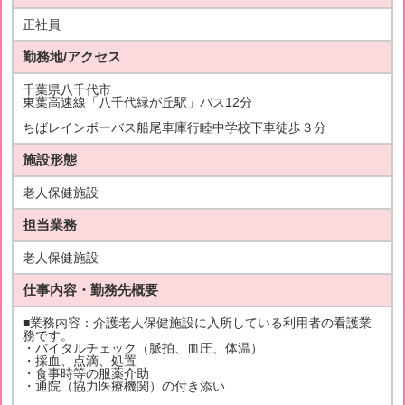
正社員
勤務地/アクセス
千葉県八千代市
東葉高速線「八千代緑が丘駅」バス12分
ちばレインボーバス船尾車庫行睦中学校下車徒歩３分
施設形態
老人保健施設
担当業務
老人保健施設
仕事内容・勤務先概要
■業務内容：介護老人保健施設に入所している利用者の看護業
務です。
・バイタルチェック（脈拍、血圧、体温）
・採血、点滴、処置
・食事時等の服薬介助
・通院（協力医療機関）の付き添い