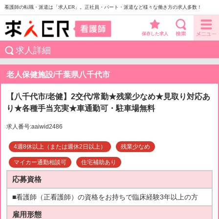
看護師の転職・派遣は「求人ER」。正社員・パート・派遣など様々な働き方の求人多数！
保存した求人
求人詳細
老人保健施設/千葉県八千代市
【八千代市/老健】2交代/常勤★残業少なめ★見取り対応あ
り★各種手当充実★車通勤可・駐車場無料
求人番号:aaiwid2486
4週8休以上（または週休2日以上）
残業少なめ
マイカー通勤相談可
住宅補助あり
応募資格
■看護師（正看護師）の資格をお持ちで臨床経験3年以上の方
雇用形態