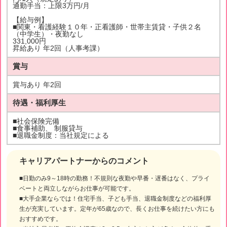
通勤手当：上限3万円/月
【給与例】
■関東・看護経験１０年・正看護師・世帯主賃貸・子供２名
（中学生）・夜勤なし
331,000円
昇給あり 年2回（人事考課）
賞与
賞与あり 年2回
待遇・福利厚生
■社会保険完備
■食事補助、 制服貸与
■退職金制度：当社規定による
キャリアパートナーからのコメント
■日勤のみ9～18時の勤務！不規則な夜勤や早番・遅番はなく、プライ
ベートと両立しながらお仕事が可能です。
■大手企業ならでは！住宅手当、子ども手当、退職金制度などの福利厚
生が充実しています。定年が65歳なので、長くお仕事を続けたい方にも
おすすめです。