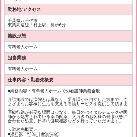
勤務地/アクセス
千葉県八千代市
東葉高速線「村上駅」徒歩6分
施設形態
有料老人ホーム
担当業務
有料老人ホーム
仕事内容・勤務先概要
■業務内容：有料老人ホームでの看護師業務全般
介護施設では病院とは異なり、要介護から自立した方まで、さ
まざまなお客様に生活を支える看護サービスを提供して頂きま
す。
医療行為が必要な場面は少なく、毎日のバイタルチェックや医
師から処方されている薬の配薬、入浴後のお客様の健康状態に
合わせた処置、日常の健康相談などを行っていただきます。
＜勤務先概要＞
■総戸数：51室（全室個室）