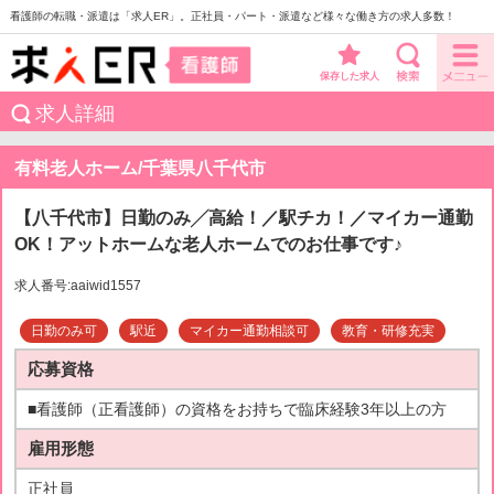
看護師の転職・派遣は「求人ER」。正社員・パート・派遣など様々な働き方の求人多数！
保存した求人
求人詳細
有料老人ホーム/千葉県八千代市
【八千代市】日勤のみ╱高給！／駅チカ！／マイカー通勤
OK！アットホームな老人ホームでのお仕事です♪
求人番号:aaiwid1557
日勤のみ可
駅近
マイカー通勤相談可
教育・研修充実
応募資格
■看護師（正看護師）の資格をお持ちで臨床経験3年以上の方
雇用形態
正社員