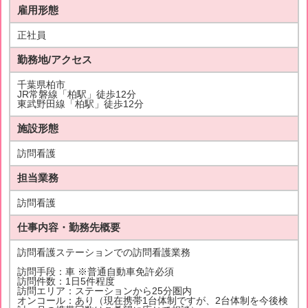
雇用形態
正社員
勤務地/アクセス
千葉県柏市
JR常磐線「柏駅」徒歩12分
東武野田線「柏駅」徒歩12分
施設形態
訪問看護
担当業務
訪問看護
仕事内容・勤務先概要
訪問看護ステーションでの訪問看護業務
訪問手段：車 ※普通自動車免許必須
訪問件数：1日5件程度
訪問エリア：ステーションから25分圏内
オンコール：あり（現在携帯1台体制ですが、2台体制を今後検