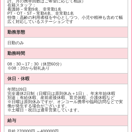
討。月の携帯回数はご希望に応じて相談）
在籍スタッフ：
看護師－常勤9名、非常勤1名
PT・OT・ST－常勤4名、非常勤1名
特徴：高齢の利用者様を中心としつつ、小児や精神も含めて幅
広く対応しているステーションです
勤務形態
日勤のみ
勤務時間
08：30～17：30（休憩60分）
※08：20から朝礼あり
休日・休暇
年間109日
完全週休2日制（日曜日は原則休み＋1日）、年末年始休暇
別途：有給休暇、産前産後休暇、育児休暇、介護休暇など
※日曜は原則休みですが、オンコール携帯や臨時訪問などで実
働が発生する場合がございます。
※土曜日・祝日は通常営業しています。
給与
月給 270000円 ～400000円