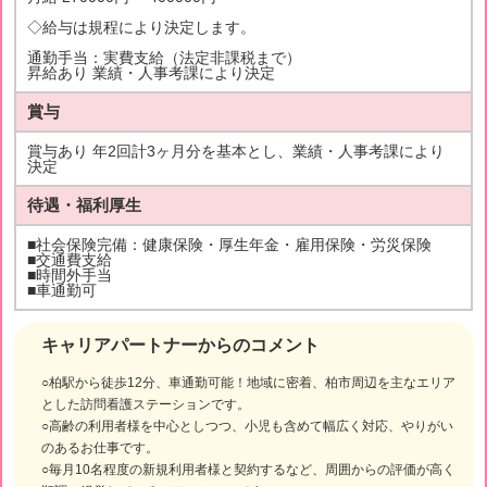
◇給与は規程により決定します。
通勤手当：実費支給（法定非課税まで）
昇給あり 業績・人事考課により決定
賞与
賞与あり 年2回計3ヶ月分を基本とし、業績・人事考課により
決定
待遇・福利厚生
■社会保険完備：健康保険・厚生年金・雇用保険・労災保険
■交通費支給
■時間外手当
■車通勤可
キャリアパートナーからのコメント
○柏駅から徒歩12分、車通勤可能！地域に密着、柏市周辺を主なエリア
とした訪問看護ステーションです。
○高齢の利用者様を中心としつつ、小児も含めて幅広く対応、やりがい
のあるお仕事です。
○毎月10名程度の新規利用者様と契約するなど、周囲からの評価が高く