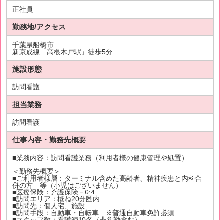
正社員
勤務地/アクセス
千葉県船橋市
新京成線「高根木戸駅」徒歩5分
施設形態
訪問看護
担当業務
訪問看護
仕事内容・勤務先概要
■業務内容：訪問看護業務（利用者様の健康管理や処置）
＜勤務先概要＞
■ご利用者様層：ターミナル含めた高齢者、精神疾患と内科合
併の方 等（小児はございません）
■医療保険：介護保険＝6:4
■訪問エリア：概ね20分圏内
■訪問先：個人宅、施設
■訪問手段：自動車・自転車 ※普通自動車免許必須
■スタッフ数：看護師10名（非常勤含む）