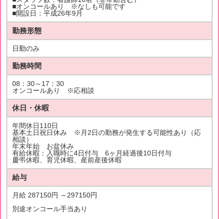
■オンコールあり ※なしも可能です
■開設日：平成26年9月
勤務形態
日勤のみ
勤務時間
08：30～17：30
オンコールあり ※応相談
休日・休暇
年間休日110日
基本土日祝日休み ※月2日の勤務が発生する可能性あり（応
相談）
年末年始 お盆休み
有給休暇：入職時に4日付与 6ヶ月経過後10日付与
慶弔休暇、育児休暇、産前産後休暇
給与
月給 287150円 ～297150円
別途オンコール手当あり