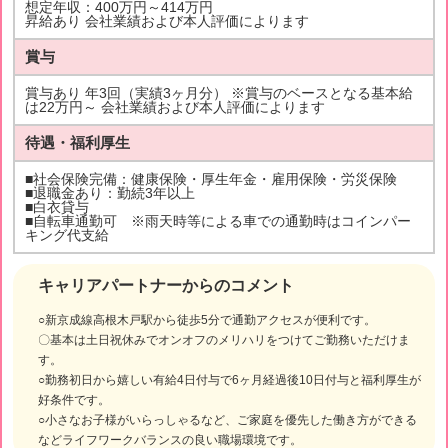
想定年収：400万円～414万円
昇給あり 会社業績および本人評価によります
賞与
賞与あり 年3回（実績3ヶ月分） ※賞与のベースとなる基本給
は22万円～ 会社業績および本人評価によります
待遇・福利厚生
■社会保険完備：健康保険・厚生年金・雇用保険・労災保険
■退職金あり：勤続3年以上
■白衣貸与
■自転車通勤可 ※雨天時等による車での通勤時はコインパー
キング代支給
キャリアパートナーからのコメント
○新京成線高根木戸駅から徒歩5分で通勤アクセスが便利です。
〇基本は土日祝休みでオンオフのメリハリをつけてご勤務いただけま
す。
○勤務初日から嬉しい有給4日付与で6ヶ月経過後10日付与と福利厚生が
好条件です。
○小さなお子様がいらっしゃるなど、ご家庭を優先した働き方ができる
などライフワークバランスの良い職場環境です。