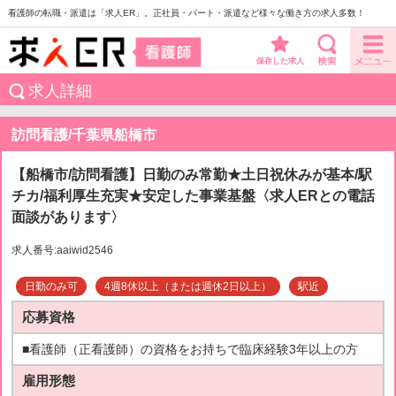
看護師の転職・派遣は「求人ER」。正社員・パート・派遣など様々な働き方の求人多数！
保存した求人
求人詳細
訪問看護/千葉県船橋市
【船橋市/訪問看護】日勤のみ常勤★土日祝休みが基本/駅
チカ/福利厚生充実★安定した事業基盤〈求人ERとの電話
面談があります〉
求人番号:aaiwid2546
日勤のみ可
4週8休以上（または週休2日以上）
駅近
応募資格
■看護師（正看護師）の資格をお持ちで臨床経験3年以上の方
雇用形態