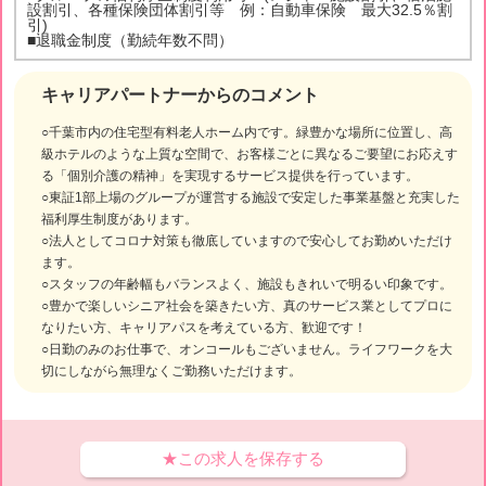
設割引、各種保険団体割引等 例：自動車保険 最大32.5％割
引)
■退職金制度（勤続年数不問）
キャリアパートナーからのコメント
○千葉市内の住宅型有料老人ホーム内です。緑豊かな場所に位置し、高
級ホテルのような上質な空間で、お客様ごとに異なるご要望にお応えす
る「個別介護の精神」を実現するサービス提供を行っています。
○東証1部上場のグループが運営する施設で安定した事業基盤と充実した
福利厚生制度があります。
○法人としてコロナ対策も徹底していますので安心してお勤めいただけ
ます。
○スタッフの年齢幅もバランスよく、施設もきれいで明るい印象です。
○豊かで楽しいシニア社会を築きたい方、真のサービス業としてプロに
なりたい方、キャリアパスを考えている方、歓迎です！
○日勤のみのお仕事で、オンコールもございません。ライフワークを大
切にしながら無理なくご勤務いただけます。
★この求人を保存する