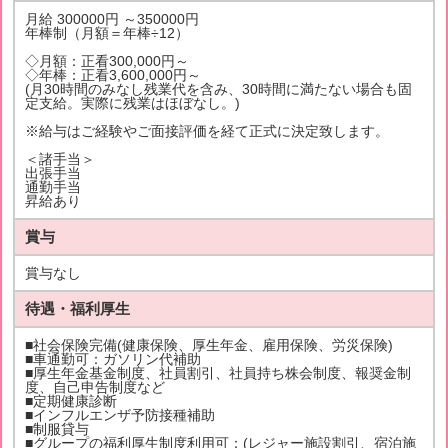
月給 300000円 ～350000円
年棒制（月額＝年棒÷12）
◇月額：正看300,000円～
◇年棒：正看3,600,000円～
(月30時間のみなし残業代を含み、30時間に満たない場合も固
定支給。実際に残業はほぼなし。)
※給与はご経験やご面接評価を経て正式に決定致します。
＜諸手当＞
出張手当
通勤手当
昇給あり
賞与
賞与なし
待遇・福利厚生
■社会保険完備(健康保険、厚生年金、雇用保険、労災保険)
■車通勤可：ガソリン代補助
■厚生年金基金制度、社員割引、社員持ち株会制度、報奨金制
度、自己申告制度など
■定期健康診断
■インフルエンザ予防接種補助
■制服貸与
■グループの福利厚生制度利用可：(レジャー施設割引、宿泊施