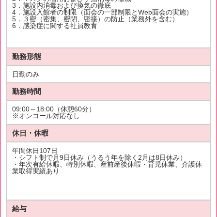
3．施設内消毒および換気の徹底
4．施設入館者の制限（面会の一部制限とWeb面会の実施）
5．３密（密集、密閉、密接）の防止（業務外を含む）
6．感染症に関する社員教育
勤務形態
日勤のみ
勤務時間
09:00～18:00（休憩60分）
※オンコール対応なし
休日・休暇
年間休日107日
・シフト制で月9日休み（うるう年を除く2月は8日休み）
・年次有給休暇、特別休暇、産前産後休暇・育児休業、介護休
業取得実績あり
給与