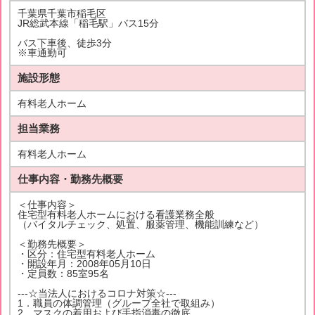
千葉県千葉市稲毛区
JR総武本線「稲毛駅」バス15分
バス下車後、徒歩3分
※車通勤可
施設形態
有料老人ホーム
担当業務
有料老人ホーム
仕事内容・勤務先概要
＜仕事内容＞
住宅型有料老人ホームにおける看護業務全般
（バイタルチェック、処置、服薬管理、機能訓練など）
＜勤務先概要＞
・区分：住宅型有料老人ホーム
・開設年月：2008年05月10日
・定員数：85室95名
---☆当法人におけるコロナ対策☆---
1．職員の体調管理（グループ全社で取組み）
2．マスクの着用および手指消毒の徹底