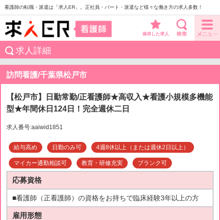
看護師の転職・派遣は「求人ER」。正社員・パート・派遣など様々な働き方の求人多数！
保存した求人
求人詳細
訪問看護/千葉県松戸市
【松戸市】日勤常勤/正看護師★高収入★看護小規模多機能
型★年間休日124日！完全週休二日
求人番号:aaiwid1851
給与高め
日勤のみ可
4週8休以上（または週休2日以上）
マイカー通勤相談可
教育・研修充実
ブランク可
応募資格
■看護師（正看護師）の資格をお持ちで臨床経験3年以上の方
雇用形態