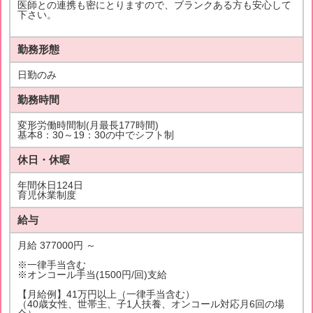
医師との連携も密にとりますので、ブランクある方も安心して
下さい。
勤務形態
日勤のみ
勤務時間
変形労働時間制(月最長177時間)
基本8：30～19：30の中でシフト制
休日・休暇
年間休日124日
育児休業制度
給与
月給 377000円 ～
※一律手当含む
※オンコール手当(1500円/回)支給
【月給例】41万円以上（一律手当含む）
（40歳女性、世帯主、子1人扶養、オンコール対応月6回の場