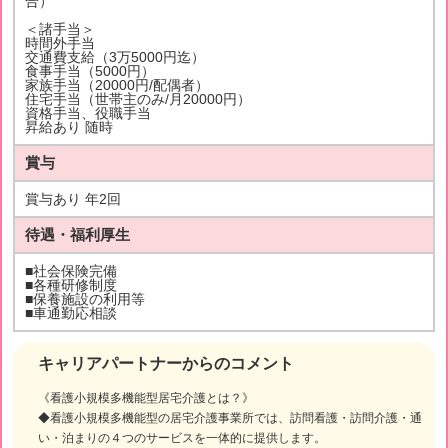
合）
＜諸手当＞
時間外手当
交通費支給（3万5000円迄）
食事手当（5000円）
家族手当（20000円/配偶者）
住宅手当（世帯主のみ/月20000円）
資格手当、役職手当
昇給あり 随時
賞与
賞与あり 年2回
待遇・福利厚生
■社会保険完備
■各種研修制度
■保養施設の利用等
■車通勤応相談
キャリアパートナーからのコメント
《看護小規模多機能型居宅介護とは？》
◆看護小規模多機能型の居宅介護事業所では、訪問看護・訪問介護・通
い・泊まりの４つのサービスを一体的に提供します。