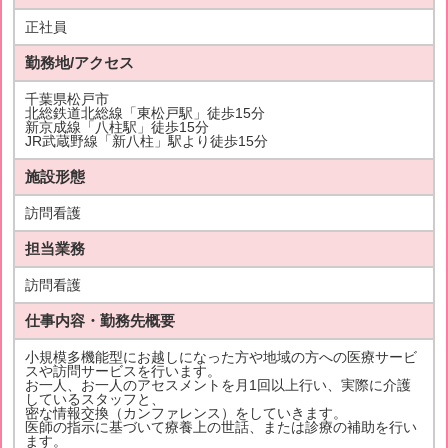
正社員
勤務地/アクセス
千葉県松戸市
北総鉄道北総線「東松戸駅」徒歩15分
新京成線「八柱駅」徒歩15分
JR武蔵野線「新八柱」駅より徒歩15分
施設形態
訪問看護
担当業務
訪問看護
仕事内容・勤務先概要
小規模多機能型にお越しになった方や地域の方への医療サービ
スや訪問サービスを行います。
お一人、お一人のアセスメントを月1回以上行い、実際に介護
しているスタッフと、
密な情報交換（カンファレンス）をしていきます。
医師の指示に基づいて療養上の世話、または診療の補助を行い
ます。