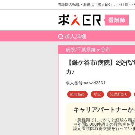
看護師の転職・派遣は「求人ER」。正社員・
求人詳細
病院/千葉県鎌ヶ谷市
【鎌ケ谷市/病院】2交代
カ♪
求人番号:aaiwid2361
給与高め
駅近
託児所あり
キャリアパートナーか
・急性期でしっかりと経験を積
⇒年間5,000件超えの救急車
認定看護師取得支援を行ってい