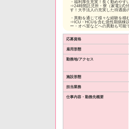
・福利厚生充実！長く勤めやす
⇒24時間託児所・寮（家電1
す！大手法人の充実した待遇面
・異動を通じて様々な経験を積
⇒ICU・HCUを含む急性期病
ー・オペ室などへの異動も可能
応募資格
雇用形態
勤務地/アクセス
施設形態
担当業務
仕事内容・勤務先概要