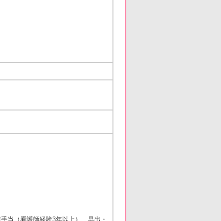
）
手当（看護師経験3年以上）、早出・