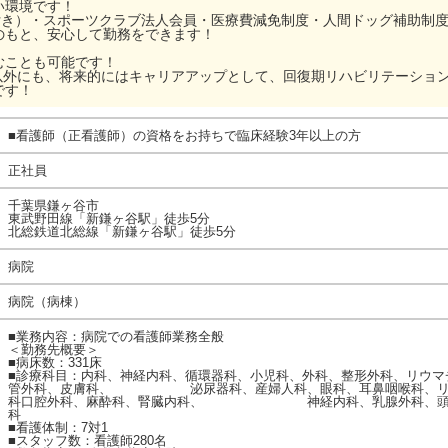
い環境です！
式付き）・スポーツクラブ法人会員・医療費減免制度・人間ドッグ補助制
のもと、安心して勤務をできます！
むことも可能です！
棟以外にも、将来的にはキャリアアップとして、回復期リハビリテーショ
です！
■看護師（正看護師）の資格をお持ちで臨床経験3年以上の方
正社員
千葉県鎌ヶ谷市
東武野田線「新鎌ヶ谷駅」徒歩5分
北総鉄道北総線「新鎌ヶ谷駅」徒歩5分
病院
病院（病棟）
■業務内容：病院での看護師業務全般
＜勤務先概要＞
■病床数：331床
■診療科目：内科、神経内科、循環器科、小児科、外科、整形外科、リウマ
管外科、皮膚科、 泌尿器科、産婦人科、眼科、耳鼻咽喉科、リハ
科口腔外科、麻酔科、腎臓内科、 神経内科、乳腺外科、頭頸部
科
■看護体制：7対1
■スタッフ数：看護師280名