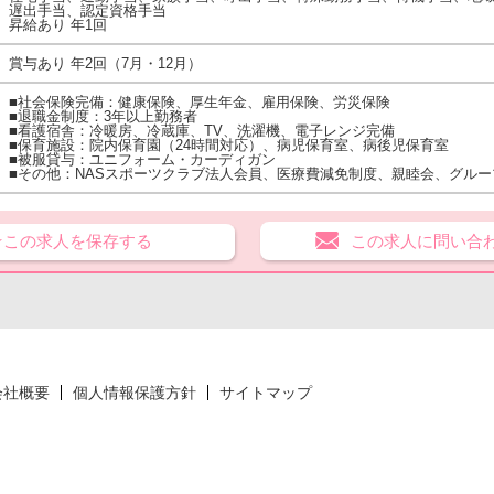
遅出手当、認定資格手当
昇給あり 年1回
賞与あり 年2回（7月・12月）
■社会保険完備：健康保険、厚生年金、雇用保険、労災保険
■退職金制度：3年以上勤務者
■看護宿舎：冷暖房、冷蔵庫、TV、洗濯機、電子レンジ完備
■保育施設：院内保育園（24時間対応）、病児保育室、病後児保育室
■被服貸与：ユニフォーム・カーディガン
■その他：NASスポーツクラブ法人会員、医療費減免制度、親睦会、グル
★この求人を保存する
この求人に問い合
会社概要
個人情報保護方針
サイトマップ