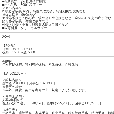
■救急指定：2次救急指定病院
■オペ件数：300件程度／年
＜オペ内容＞
呼吸器系疾患:肺炎、急性気管支炎、急性細気管支炎など
神経系疾患:脳梗塞など
循環器系疾患：狭心症、慢性虚血性心疾患など（全体の10%超の症例件数
筋骨格系疾患：脊柱管狭窄など
外傷・熱傷・中毒：股関節大腿近位骨折など
■教育制度：クリニカルラダー
2交代
【2交代】
日勤 08:30～17:00
夜勤 16:30～翌09:00
4週8休
年次有給休暇、特別有給休暇、産休育休、介護休暇
月給 303130円 ～
＜給与内訳＞
基本給 201,000円 諸手当 102,130円
※新卒の場合
※年齢、経験、能力を考慮の上、規定により決定します。
＜モデル給与＞
大卒4年目の例
看護師(大卒)合計：340,476円(基本給225,200円、諸手当115,276円)
＜諸手当＞
住宅手当、通勤手当、家族手当、呼出手当、特殊勤務手当、待機手当、地域