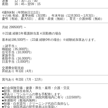
遅番 12：30～21：00
夜勤 16：45～翌09：15
4週8休制（年間休日111日）
その他 有給、夏季休暇（3日間）、年末年始（12月30日～1月3日）、
慶弔（有給、最大5日）、産前・産後（無給）、育児・介護休暇（無給）
月給 299500円 ～
※22歳 経験1年看護師当直４回勤務の場合
基本給186,500円～（22歳 経験0年の場合）※経験給加算あります。
＜諸手当＞
職能給（35,000円）
住宅手当（10,000円）
家族手当
夜勤手当（16,000円）
日直手当（3,000円）
交通費全額支給
昇給あり 年1回（4月）
賞与あり 年2回（7月・12月）
■社会保険完備：健康・厚生・雇用・介護・労災
■財形、団体生命加入
■寮あり：ワンルームの寮を手配致します。
■24時間保育制託児所：病院同敷地内に有り（1日500円）
■車通勤可（敷地内無料）
■制服・白衣貸与：クリーニング代自己負担なし
■学会：病院承認の研究発表は出張扱い