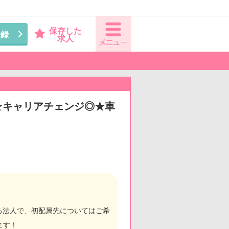
保存した
登録
求人
有★キャリアチェンジ◎★車
る法人で、初配属先についてはご希
ます！