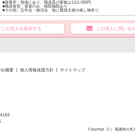
■保養所：熱海にあり、職員及び家族は1泊1,000円
■職員食堂：昼食のみ、病院補助あり
■その他：忘年会・納涼会 他に職員主催の催し物有り
★この求人を保存する
この求人に問い合
会社概要
個人情報保護方針
サイトマップ
183
5
Copyrihgt（C）
看護師の求