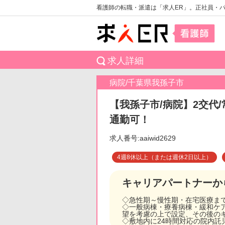
看護師の転職・派遣は「求人ER」。正社員・
求人詳細
病院/千葉県我孫子市
【我孫子市/病院】2交代
通勤可！
求人番号:aaiwid2629
4週8休以上（または週休2日以上）
キャリアパートナーか
◇急性期～慢性期・在宅医療ま
◇一般病棟・療養病棟・緩和ケ
望を考慮の上で設定、その後の
◇敷地内に24時間対応の院内託