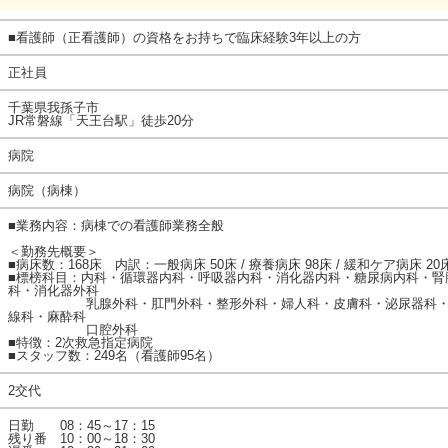
■看護師（正看護師）の資格をお持ちで臨床経験3年以上の方
正社員
千葉県我孫子市
JR常磐線「天王台駅」徒歩20分
病院
病院（病棟）
■業務内容：病棟での看護師業務全般
＜勤務先概要＞
■病床数：168床 内訳：一般病床 50床 / 療養病床 98床 / 緩和ケア病床 20
■標榜科目：内科・循環器内科・呼吸器内科・消化器内科・糖尿病内科・腎臓
科・消化器外科
乳腺外科・肛門外科・整形外科・婦人科・皮膚科・泌尿器科・眼
線科・麻酔科
口腔外科
■特徴：2次救急指定病院
■スタッフ数：249名（看護師95名）
2交代
日勤 08：45～17：15
残り番 10：00～18：30