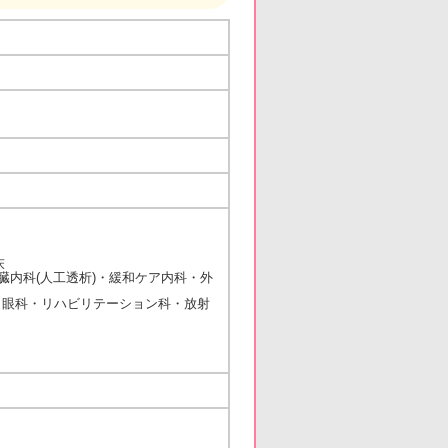
床
内科(人工透析)・緩和ケア内科・外
科・リハビリテーション科・放射