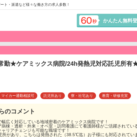
パート・派遣など様々な働き方の求人多数！
かんたん無料
/常勤★ケアミックス病院/24h発熱児対応託児所
マイカー通勤相談可
託児所あり
寮・社宅あり
教育・研修充実
らのコメント
で幅広く対応している地域密着のケアミックス病院です！
ア病棟・透析・外来・オペ室・訪問看護にて看護師様がご活躍されてい
キャリアチェンジも可能な職場です！
児所があり、こちらは発熱された（38.5℃迄）お子様にも対応されてい