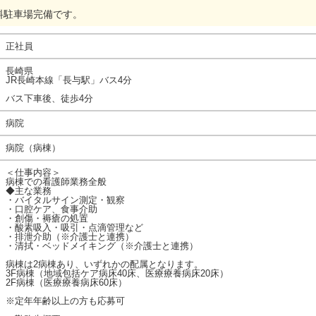
料駐車場完備です。
正社員
長崎県
JR長崎本線「長与駅」バス4分
バス下車後、徒歩4分
病院
病院（病棟）
＜仕事内容＞
病棟での看護師業務全般
◆主な業務
・バイタルサイン測定・観察
・口腔ケア、食事介助
・創傷・褥瘡の処置
・酸素吸入・吸引・点滴管理など
・排泄介助（※介護士と連携）
・清拭・ベッドメイキング（※介護士と連携）
病棟は2病棟あり、いずれかの配属となります。
3F病棟（地域包括ケア病床40床、医療療養病床20床）
2F病棟（医療療養病床60床）
※定年年齢以上の方も応募可