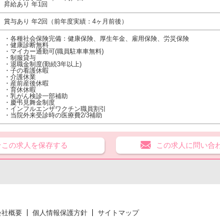
昇給あり 年1回
賞与あり 年2回（前年度実績：4ヶ月前後）
・各種社会保険完備：健康保険、厚生年金、雇用保険、労災保険
・健康診断無料
・マイカー通勤可(職員駐車車無料)
・制服貸与
・退職金制度(勤続3年以上)
・子の看護休暇
・介護休業
・産前産後休暇
・育休休暇
・乳がん検診一部補助
・慶弔見舞金制度
・インフルエンザワクチン職員割引
・当院外来受診時の医療費2/3補助
★この求人を保存する
この求人に問い合
会社概要
個人情報保護方針
サイトマップ