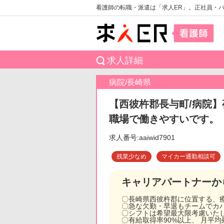
看護師の転職・派遣は「求人ER」。正社員・
求人詳細
病院/長崎県
【西彼杵郡長与町/病院】
職場で働きやすいです。
求人番号:aaiwid7901
残業少なめ
マイカー通勤相談可
キャリアパートナーか
〇長崎県西彼杵郡に位置する、
〇急な欠勤・早退もチームでカ
〇シフトは希望最大限考慮いた
〇有給取得率90%以上、 月平