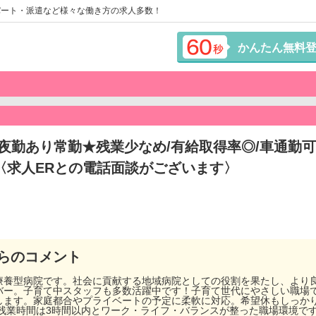
パート・派遣など様々な働き方の求人多数！
かんたん無料
夜勤あり常勤★残業少なめ/有給取得率◎/車通勤
〈求人ERとの電話面談がございます〉
らのコメント
療養型病院です。社会に貢献する地域病院としての役割を果たし、より
バー。子育て中スタッフも多数活躍中です！子育て世代にやさしい職場
します。家庭都合やプライベートの予定に柔軟に対応。希望休もしっかり
均残業時間は3時間以内とワーク・ライフ・バランスが整った職場環境で