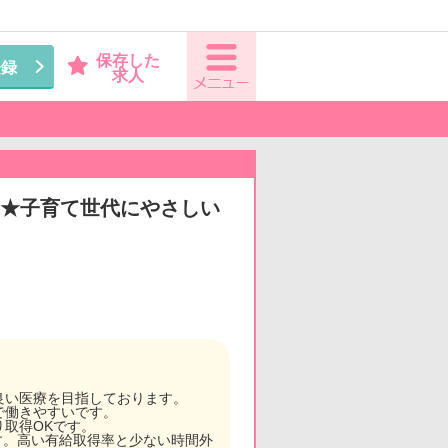
保存した
登録
求人
可★子育て世代にやさしい
良い医療を目指しております。
で働きやすいです。
取得OKです。
す。高い有給取得率と少ない時間外