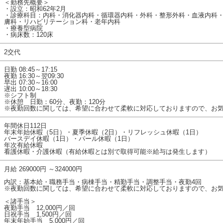
＜勤務先概要＞
・設立：昭和62年2月
・診療科目：内科・消化器内科・循環器内科・外科・整形外科・血液内科
膚科・リハビリテーション科・老年内科
・療養型病院
・病床数：120床
2交代
日勤 08:45～17:15
夜勤 16:30～翌09:30
早出 07:30～16:00
遅出 10:00～18:30
※シフト制
※休憩 日勤：60分、夜勤：120分
※夜勤回数に関しては、希望に合わせて柔軟に対応しておりますので、お
年間休日112日
年末年始休暇（5日）・夏季休暇（2日）・リフレッシュ休暇（1日）
バースデイ休暇（1日）・パール休暇（1日）
年次有給休暇
看護休暇・介護休暇（有給休暇とは別で取得可能※給与は発生します）
月給 269000円 ～324000円
内訳：基本給・職務手当・病棟手当・精勤手当・調整手当・夜勤4回
※夜勤回数に関しては、希望に合わせて柔軟に対応しておりますので、お
＜諸手当＞
夜勤手当 12,000円／回
日祝手当 1,500円／回
年末年始手当 5,000円／回