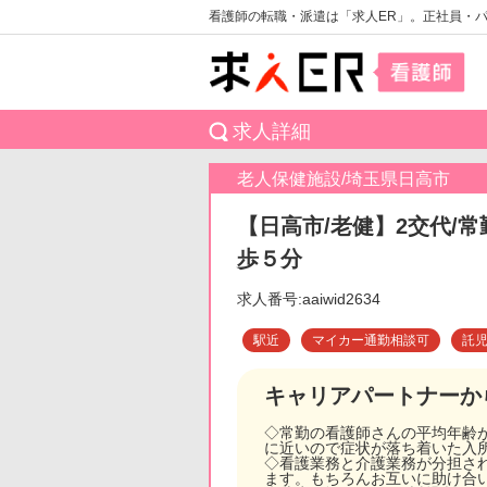
看護師の転職・派遣は「求人ER」。正社員・
求人詳細
老人保健施設/埼玉県日高市
【日高市/老健】2交代
歩５分
求人番号:aaiwid2634
駅近
マイカー通勤相談可
託
キャリアパートナーか
◇常勤の看護師さんの平均年齢が
に近いので症状が落ち着いた入
◇看護業務と介護業務が分担さ
ます。もちろんお互いに助け合