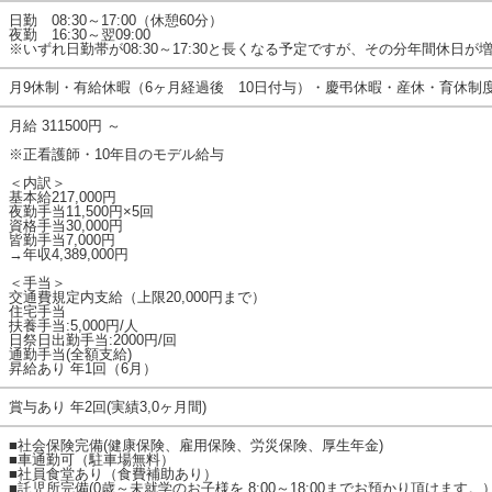
日勤 08:30～17:00（休憩60分）
夜勤 16:30～翌09:00
※いずれ日勤帯が08:30～17:30と長くなる予定ですが、その分年間休日が
月9休制・有給休暇（6ヶ月経過後 10日付与）・慶弔休暇・産休・育休制
月給 311500円 ～
※正看護師・10年目のモデル給与
＜内訳＞
基本給217,000円
夜勤手当11,500円×5回
資格手当30,000円
皆勤手当7,000円
→年収4,389,000円
＜手当＞
交通費規定内支給（上限20,000円まで）
住宅手当
扶養手当:5,000円/人
日祭日出勤手当:2000円/回
通勤手当(全額支給)
昇給あり 年1回（6月）
賞与あり 年2回(実績3,0ヶ月間)
■社会保険完備(健康保険、雇用保険、労災保険、厚生年金)
■車通勤可（駐車場無料）
■社員食堂あり（食費補助あり）
■託児所完備(0歳～未就学のお子様を 8:00～18:00までお預かり頂けます。