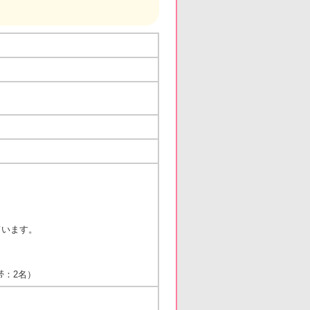
。
います。
帯：2名）