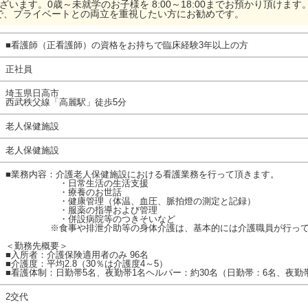
います。0歳～未就学のお子様を 8:00～18:00までお預かり頂けます
で、プライベートとの両立を重視したい方にお勧めです。
■看護師（正看護師）の資格をお持ちで臨床経験3年以上の方
正社員
埼玉県日高市
西武秩父線「高麗駅」徒歩5分
老人保健施設
老人保健施設
■業務内容：介護老人保健施設における看護業務を行って頂きます。
・日常生活の生活支援
・療養のお世話
・健康管理（体温、血圧、脈拍燈の測定と記録）
・服薬の指導および管理
・併設病院等のつきそいなど
※食事や排泄介助等の身体介護は、基本的には介護職員が行って
＜勤務先概要＞
■入所者：介護保険適用者のみ 96名
■介護度：平均2.8（30％は介護度4～5）
■看護体制：日勤帯5名、夜勤帯1名ヘルパー：約30名（日勤帯：6名、夜勤
2交代