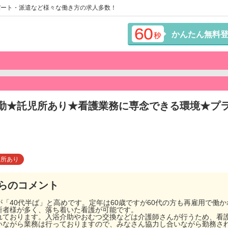
パート・派遣など様々な働き方の求人多数！
かんたん無料
/常勤★託児所あり★看護業務に専念できる環境★プ
児所あり
らのコメント
「40代半ば」と高めです。定年は60歳ですが60代の方も再雇用で働
所者様が多く、落ち着いた看護が可能です。
れております。入浴介助やおむつ交換などは介護師さんが行うため、看
いながら業務は行っておりますので、みなさん協力し合いながら勤務さ