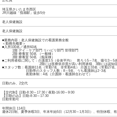
正社員
埼玉県さいたま市西区
JR川越線「指扇駅」徒歩5分
老人保健施設
老人保健施設
■業務内容：老人保健施設での看護業務全般
＜勤務先概要＞
■入所100名／通所60名
1階 デイ・ケア部門 リハビリ部門 管理部門
2階 療養室 50名 （一般棟）
3階 療養室 50名 （痴呆棟）
■ご利用者様に関して：介護度3.5（全体平均） 胃ろう5～7名、吸引3～
2階には医療依存度が高い利用者様、3階には認知症の利
■スタッフ数：看護師11名（常勤7名、非常勤4名） 介護士33名（常勤27名
日勤帯のスタッフ人数：8～9名、うち看護師は2･3名
夜勤体制：4名（介護師・看護師合わせて）
日勤のみ、2交代
【交代制】日勤-8:30～17:30 / 夜勤-16:00～9:00
【日勤のみ】日勤-8:30～17:30
日勤常勤可
年間休日 114日
週休2日制、夏季休暇3日、年末年始5日（12月30～1月3日）、特別休暇、