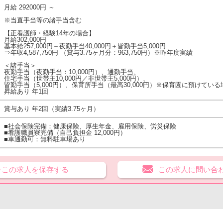
月給 292000円 ～
※当直手当等の諸手当含む
【正看護師・経験14年の場合】
月給302,000円
基本給257,000円＋夜勤手当40,000円＋皆勤手当5,000円
⇒年収4,587,750円 （賞与3.75ヶ月分：963,750円）※昨年度実績
＜諸手当＞
夜勤手当（夜勤手当：10,000円）、通勤手当、
住宅手当（世帯主10,000円／非世帯主5,000円）、
皆勤手当（5,000円）、保育所手当（最高30,000円）※保育園に預けてい
昇給あり 年1回
賞与あり 年2回（実績3.75ヶ月）
■社会保険完備：健康保険、厚生年金、雇用保険、労災保険
■看護職員寮完備（自己負担金 12,000円）
■車通勤可：無料駐車場あり
★この求人を保存する
この求人に問い合