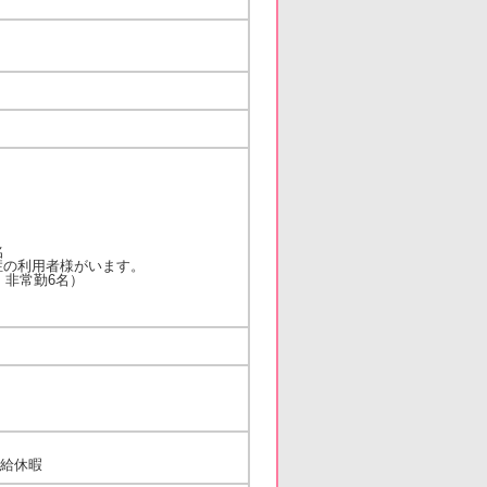
5名
用者様がいます。
、非常勤6名）
有給休暇