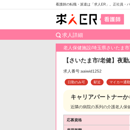
看護師の転職・派遣は「求人ER」。正社員・
求人詳細
老人保健施設/埼玉県さいたま市
【さいたま市/老健】夜勤
求人番号:aaiwid1252
日勤のみ可
駅近
マイカー通
キャリアパートナーか
近隣の病院の系列の介護老人保
応募資格