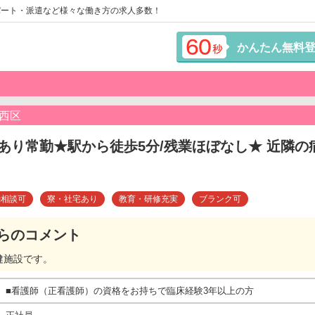
パート・派遣など様々な働き方の求人多数！
かんたん無料
西区
あり常勤★駅から徒歩5分/残業ほぼなし★ 近隣の
勤相談可
寮・社宅あり
教育・研修充実
ブランク可
らのコメント
健施設です。
■看護師（正看護師）の資格をお持ちで臨床経験3年以上の方