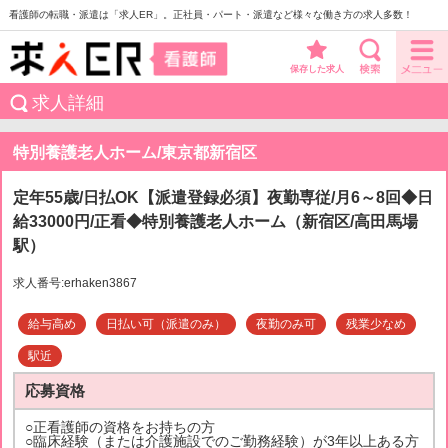
看護師の転職・派遣は「求人ER」。正社員・パート・派遣など様々な働き方の求人多数！
保存した求人
求人詳細
特別養護老人ホーム/東京都新宿区
定年55歳/日払OK【派遣登録必須】夜勤専従/月6～8回◆日
給33000円/正看◆特別養護老人ホーム（新宿区/高田馬場
駅）
求人番号:erhaken3867
給与高め
日払い可（派遣のみ）
夜勤のみ可
残業少なめ
駅近
応募資格
○正看護師の資格をお持ちの方
○臨床経験（または介護施設でのご勤務経験）が3年以上ある方