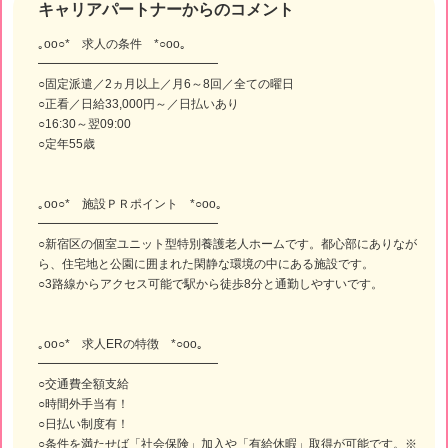
キャリアパートナーからのコメント
｡oо○* 求人の条件 *○оo｡
━━━━━━━━━━━━━━━
○固定派遣／2ヵ月以上／月6～8回／全ての曜日
○正看／日給33,000円～／日払いあり
○16:30～翌09:00
○定年55歳
｡oо○* 施設ＰＲポイント *○оo｡
━━━━━━━━━━━━━━━
○新宿区の個室ユニット型特別養護老人ホームです。都心部にありなが
ら、住宅地と公園に囲まれた閑静な環境の中にある施設です。
○3路線からアクセス可能で駅から徒歩8分と通勤しやすいです。
｡oо○* 求人ERの特徴 *○оo｡
━━━━━━━━━━━━━━━
○交通費全額支給
○時間外手当有！
○日払い制度有！
○条件を満たせば「社会保険」加入や「有給休暇」取得が可能です。※