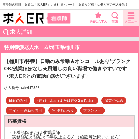
看護師の転職・派遣は「求人ER」。正社員・パート・派遣など様々な働き方の求人多数！
保存した求人
求人詳細
特別養護老人ホーム/埼玉県桶川市
【桶川市/特養】日勤のみ常勤★オンコールあり/ブランク
OK/残業ほぼなし★風通しの良い職場で働きやすいです
〈求人ERとの電話面談がございます〉
求人番号:aaiwid7828
日勤のみ可
4週8休以上（または週休2日以上）
残業少なめ
マイカー通勤相談可
住宅補助あり
ブランク可
応募資格
・正看護師または准看護師
・実務経験が経験が5年以上ある方（施設等は問いません）