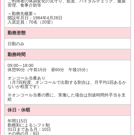
ご利用者の体調変化の見守り、処置、バイタルチェック、服薬
管理、食事介助等
＜勤務先概要＞
開設年月日：1984年4月28日
入居定員：70名（20室）
勤務形態
日勤のみ
勤務時間
09:00～18:00
休憩90分（午前15分 昼60分 午後15分）
オンコール当番あり
（月7回程度、オンコールで出勤する割合は、月平均1回あるか
ないか程度です）
※オンコール当番の際に、実働した場合は別途時間外手当を支
給
休日・休暇
年間115日
勤務割によるシフト制
31日まである月：10日
その他の月：9日