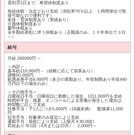
原則月2日まで、希望休制度あり
有給休暇：法定どおり支給（消化率70％以上、１時間単位で取
得可能なので便利です）
産休・育休制度あり（実績あり）
介護休暇制度あり
慶弔休暇あり
永年勤続表彰に伴う休暇あり（正職員のみ、１０年単位で３日
～）
給与
月給 266000円 ～
＜内訳＞
基本給210,000円～（経験に応じて加算あり）
調整50,000円
処遇改善手当6,000円（多少の変動あり。年収制限あり年収440
万円以下の場合のみ）
＜その他手当＞
日曜祝日手当：日曜祝日に勤務した場合、1日1,000円を支給
時間外手当：残業、オンコールによる実働が発生した場合は、
時間数に応じて支給
扶養手当：子1人につき5,000円（18歳未満） 配偶者11,000
円
住宅手当：対象者のみ規定により支給
通勤手当：規程により支給（上限月￥30,000）
昇給あり 年1回（4月または10月） 2,000円～