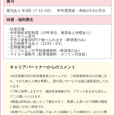
賞与
賞与あり 年3回（7･12･3月） 昨年度実績：本給の3.5か月分
待遇・福利厚生
・社保完備
・永年勤続表彰制度（10年単位、報奨金と休暇あり）
・ユニホーム貸与
・手作り昼食300円で食べられます（希望者のみ）
・正月勤務手当あり（12/31～1/3）
・定期健康診断
・インフルエンザ予防接種無料（希望者のみ）
・マイカー通勤可（駐車場無料・ガソリン代支給）
キャリアパートナーからのコメント
○埼玉県桶川市の特別養護老人ホームです。ご利用者様本位の立場に立
ち、その人格と人権を尊重し、質の高いサービスを誠心誠意提供してお
ります。
○丁寧に指導しますので、施設等未経験の方、ブランクある方も安心し
てご入職いただけます。
○職場は和気あいあいとして働きやすく、風通しも良いので周囲の職員
に相談しやすい環境です。
○各種マニュアルが完備してあったり組織としての体制がしっかりと整