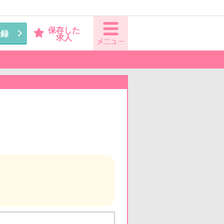
保存した
登録
求人
。