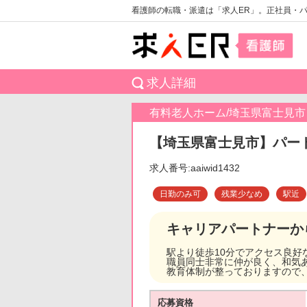
看護師の転職・派遣は「求人ER」。正社員・
求人詳細
有料老人ホーム/埼玉県富士見市
【埼玉県富士見市】パート
求人番号:aaiwid1432
日勤のみ可
残業少なめ
駅近
キャリアパートナーか
駅より徒歩10分でアクセス良好
職員同士非常に仲が良く、和気
教育体制が整っておりますので
応募資格