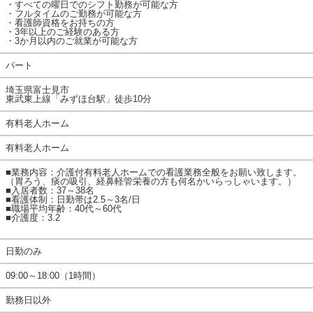
・すべての曜日でのシフト勤務が可能な方
・フルタイムのご勤務が可能な方
・看護師資格をお持ちの方
・3年以上のご経験のある方
・3か月以内のご就業が可能な方
パート
埼玉県富士見市
東武東上線「みずほ台駅」徒歩10分
有料老人ホーム
有料老人ホーム
■業務内容：介護付有料老人ホームでの看護業務全般をお願い致します。
（胃ろう、痰の吸引、経鼻軽管栄養の方も何名かいらっしゃいます。）
■入居者数：37～38名
■看護体制：日勤帯は2.5～3名/日
■職場平均年齢：40代～60代
■介護度：3.2
日勤のみ
09:00～18:00（1時間）
勤務日以外