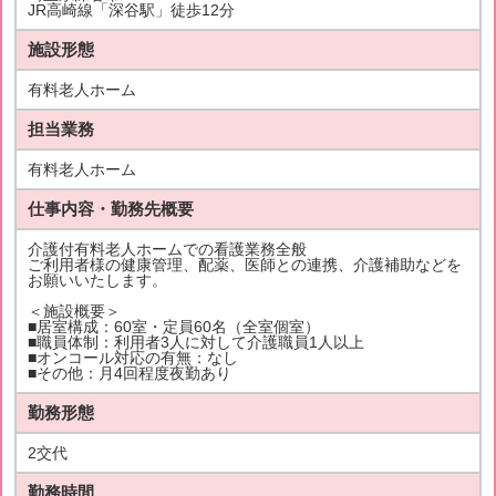
JR高崎線「深谷駅」徒歩12分
施設形態
有料老人ホーム
担当業務
有料老人ホーム
仕事内容・勤務先概要
介護付有料老人ホームでの看護業務全般
ご利用者様の健康管理、配薬、医師との連携、介護補助などを
お願いいたします。
＜施設概要＞
■居室構成：60室・定員60名（全室個室）
■職員体制：利用者3人に対して介護職員1人以上
■オンコール対応の有無：なし
■その他：月4回程度夜勤あり
勤務形態
2交代
勤務時間