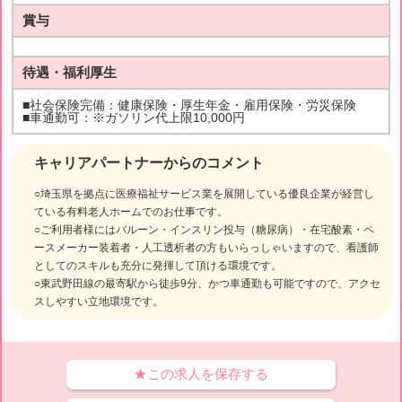
賞与
待遇・福利厚生
■社会保険完備：健康保険・厚生年金・雇用保険・労災保険
■車通勤可：※ガソリン代上限10,000円
キャリアパートナーからのコメント
○埼玉県を拠点に医療福祉サービス業を展開している優良企業が経営し
ている有料老人ホームでのお仕事です。
○ご利用者様にはバルーン・インスリン投与（糖尿病）・在宅酸素・ペ
ースメーカー装着者・人工透析者の方もいらっしゃいますので、看護師
としてのスキルも充分に発揮して頂ける環境です。
○東武野田線の最寄駅から徒歩9分、かつ車通勤も可能ですので、アクセ
スしやすい立地環境です。
★この求人を保存する